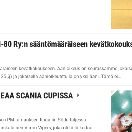
i-80 Ry:n sääntömääräiseen kevätkokou
räiseen kevätkokoukseen. Äänioikeus on seurassamme jokaisel
 25 §) ja jokaisella äänioikeutetulla on yksi ääni. Tämä ei…
PEAA SCANIA CUPISSA
isen PM-turnauksen finaaliin Södertäljessa.
nskalainen Virum Vipers, joka oli tällä kertaa