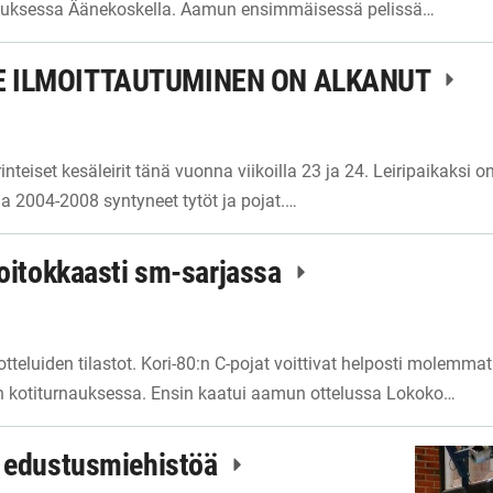
auksessa Äänekoskella. Aamun ensimmäisessä pelissä…
LE ILMOITTAUTUMINEN ON ALKANUT
inteiset kesäleirit tänä vuonna viikoilla 23 ja 24. Leiripaikaksi 
ina 2004-2008 syntyneet tytöt ja pojat.…
voitokkaasti sm-sarjassa
otteluiden tilastot. Kori-80:n C-pojat voittivat helposti molemma
n kotiturnauksessa. Ensin kaatui aamun ottelussa Lokoko…
i edustusmiehistöä