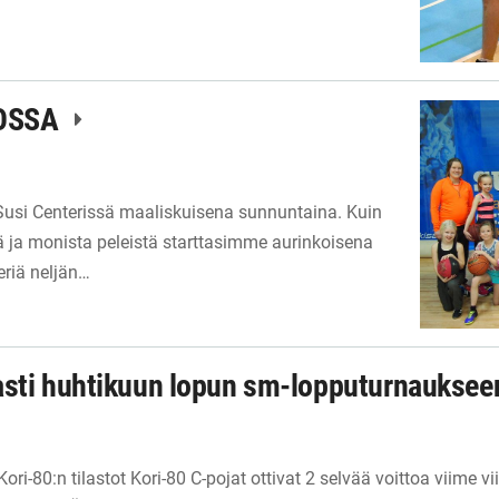
IOSSA
 Susi Centerissä maaliskuisena sunnuntaina. Kuin
ä ja monista peleistä starttasimme aurinkoisena
eriä neljän…
asti huhtikuun lopun sm-lopputurnaukse
Kori-80:n tilastot Kori-80 C-pojat ottivat 2 selvää voittoa viime 