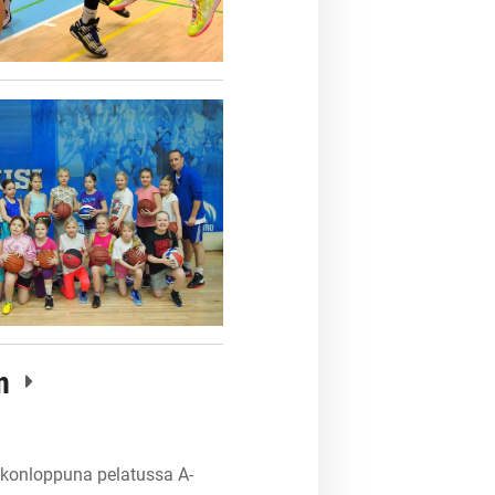
en
viikonloppuna pelatussa A-