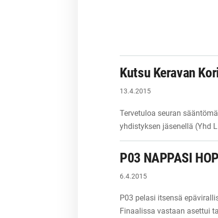
Kutsu Keravan Kor
13.4.2015
Tervetuloa seuran sääntömää
yhdistyksen jäsenellä (Yhd L
P03 NAPPASI HO
6.4.2015
P03 pelasi itsensä epävirall
Finaalissa vastaan asettui ta