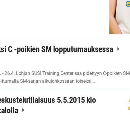
si C -poikien SM lopputurnauksessa
4. - 26.4. Lohjan SUSI Training Centerissä pidettyyn C-poikien S
oittumalla SM-sarjan alkulohkossaan toiseksi.…
eskustelutilaisuus 5.5.2015 klo
talolla