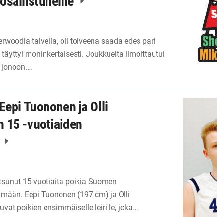
osallistuneille
woodia talvella, oli toiveena saada edes pari
 täyttyi moninkertaisesti. Joukkueita ilmoittautui
i jonoon.…
Eepi Tuononen ja Olli
 15 -vuotiaiden
e
utsunut 15-vuotiaita poikia Suomen
mään. Eepi Tuononen (197 cm) ja Olli
uvat poikien ensimmäiselle leirille, joka…