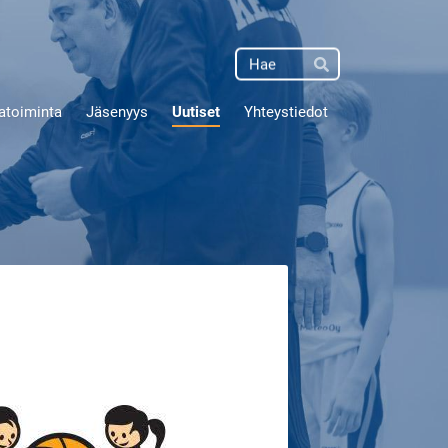
Haku
Hae
atoiminta
Jäsenyys
Uutiset
Yhteystiedot