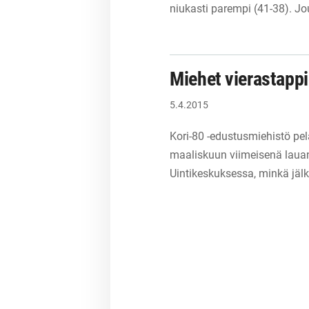
niukasti parempi (41-38). J
Miehet vierastappi
5.4.2015
Kori-80 -edustusmiehistö pela
maaliskuun viimeisenä laua
Uintikeskuksessa, minkä jälk