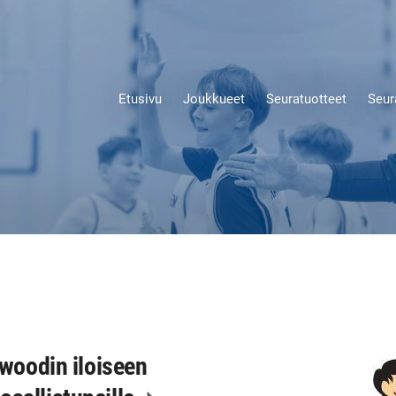
Etusivu
Joukkueet
Seuratuotteet
Seur
rwoodin iloiseen