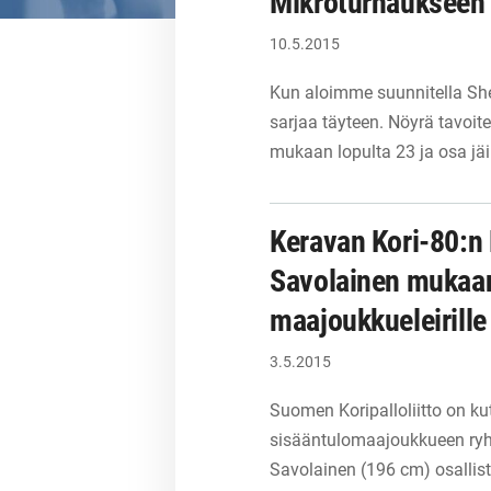
Mikroturnaukseen 
10.5.2015
Kun aloimme suunnitella Sher
sarjaa täyteen. Nöyrä tavoite
mukaan lopulta 23 ja osa jä
Keravan Kori-80:n 
Savolainen mukaan
maajoukkueleirill
3.5.2015
Suomen Koripalloliitto on k
sisääntulomaajoukkueen ryh
Savolainen (196 cm) osallist