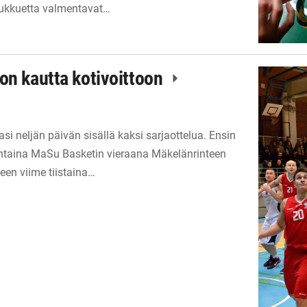
oukkuetta valmentavat…
on kautta kotivoittoon
si neljän päivän sisällä kaksi sarjaottelua. Ensin
ntaina MaSu Basketin vieraana Mäkelänrinteen
een viime tiistaina…