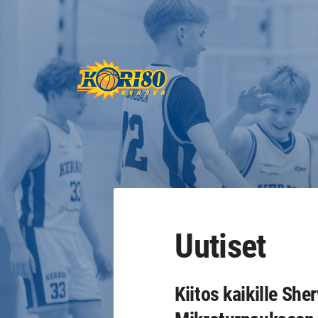
Siirry
sivun
sisältöön
Keravan Kori-80 ry
Uutiset
Kiitos kaikille She