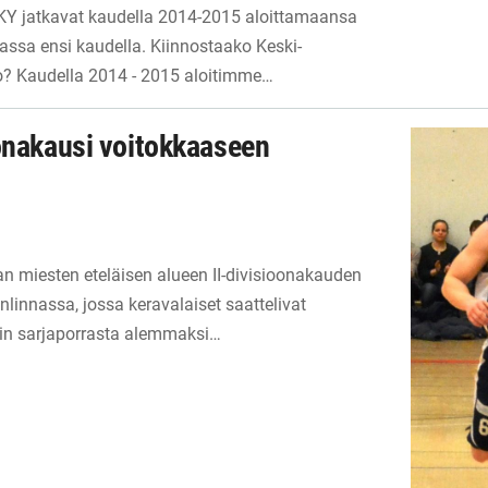
KY jatkavat kaudella 2014-2015 aloittamaansa
kassa ensi kaudella. Kiinnostaako Keski-
o? Kaudella 2014 - 2015 aloitimme…
oonakausi voitokkaaseen
an miesten eteläisen alueen II-divisioonakauden
nlinnassa, jossa keravalaiset saattelivat
sin sarjaporrasta alemmaksi…