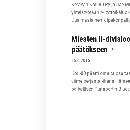
Keravan Kori-80 Ry ja JäNM
yhteistyötään A- tyttöikäluo
Uusimaalainen kilpakoripall
Miesten II-divisi
päätökseen
16.4.2015
Kori-80 päätti omalta osalta
viime perjantai-iltana Hämee
paikallisen Punaportin Blue