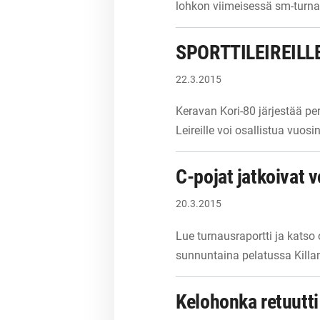
lohkon viimeisessä sm-turn
SPORTTILEIREIL
22.3.2015
Keravan Kori-80 järjestää per
Leireille voi osallistua vuos
C-pojat jatkoivat 
20.3.2015
Lue turnausraportti ja katso 
sunnuntaina pelatussa Killa
Kelohonka retuutt