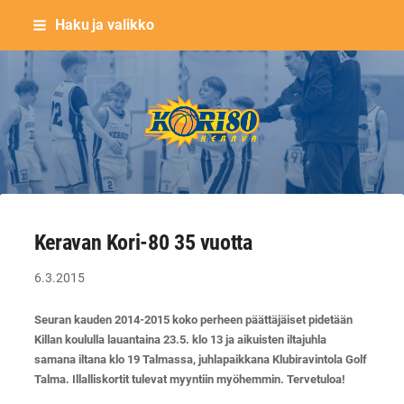
Siirry
Haku ja valikko
sivun
sisältöön
Keravan Kori-80 ry
Keravan Kori-80 35 vuotta
6.3.2015
Seuran kauden 2014-2015 koko perheen päättäjäiset pidetään
Killan koululla lauantaina 23.5. klo 13 ja aikuisten iltajuhla
samana iltana klo 19 Talmassa, juhlapaikkana Klubiravintola Golf
Talma. Illalliskortit tulevat myyntiin myöhemmin. Tervetuloa!