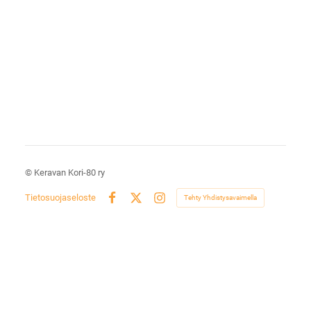
©
Keravan Kori-80 ry
Tietosuojaseloste
Tehty Yhdistysavaimella
Facebook
X
Instagram