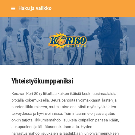
Siirry
Haku ja valikko
sivun
sisältöön
Keravan Kori-80 ry
Yhteistyökumppaniksi
Keravan Kori-80 ry liikuttaa kaiken ikäisiä keski-uusimaalaisia
pitkällä kokemuksella. Seura panostaa voimakkaasti lasten ja
nuorten liikkumiseen, mutta katse on tiiviisti myös työikäisten
terveydessä ja hyvinvoinnissa. Toimintaamme ohjaava ajatus
onkin tarjota liikkumismahdollisuuksia koripallon parissa ikään,
sukupuoleen ja lähtötasoon katsomatta. Hyvien
harrastusmahdollisuuksien ja laadukkaan juniorivalmennuksen