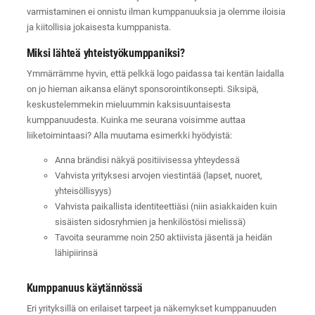
varmistaminen ei onnistu ilman kumppanuuksia ja olemme iloisia
ja kiitollisia jokaisesta kumppanista.
Miksi lähteä yhteistyökumppaniksi?
Ymmärrämme hyvin, että pelkkä logo paidassa tai kentän laidalla
on jo hieman aikansa elänyt sponsorointikonsepti. Siksipä,
keskustelemmekin mieluummin kaksisuuntaisesta
kumppanuudesta. Kuinka me seurana voisimme auttaa
liiketoimintaasi? Alla muutama esimerkki hyödyistä:
Anna brändisi näkyä positiivisessa yhteydessä
Vahvista yrityksesi arvojen viestintää (lapset, nuoret,
yhteisöllisyys)
Vahvista paikallista identiteettiäsi (niin asiakkaiden kuin
sisäisten sidosryhmien ja henkilöstösi mielissä)
Tavoita seuramme noin 250 aktiivista jäsentä ja heidän
lähipiirinsä
Kumppanuus käytännössä
Eri yrityksillä on erilaiset tarpeet ja näkemykset kumppanuuden