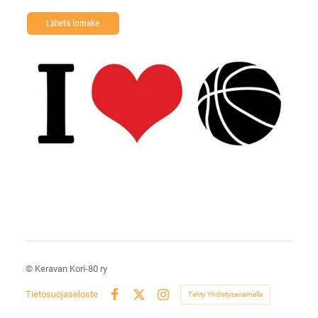
Lähetä lomake
©
Keravan Kori-80 ry
Tietosuojaseloste
Tehty Yhdistysavaimella
Facebook
X
Instagram