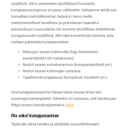
sisällöstä. Siksi useimmiten yksilöllisesti koostettu
kumppanuussopimus on paras vaihtoehto. Haluamme tehdä sen
kannaltasi mahdollisimman helpoksi: Kerro meille
markkinoinnilliset tavoitteesi ja jonkinlainen haarukka
panostuksesi suuruudesta niin luomme yksilöllisen ehdotelman
kumppanuuden sisällöstä. Alta näet esimerkkejä toimista, joita
voidaan paketoida kumppanuuteen.
Näkyvyys seuran kotisivuilla (logo linkkeineen,
seurantalinkki niin halutessasi)
Nostot seuran somekanavissa (kumppaniesittelyt ym.)
Nostot seuran kotisivujen uutisissa
Tapahtumakumppanuus (turnaukset, kesäleirit ym.)
Osa kumppaneistamme haluaa tukea seuraa ilman sen
suurempia toimenpiteitä. Siihenkin on keinonsa, voit halutessasi
liittyä seuran kannatusjäseneksi
tästä
.
Ota askel kumppanuuteen
Täytä alla oleva lomake ja ryhdytään suunnittelemaan!