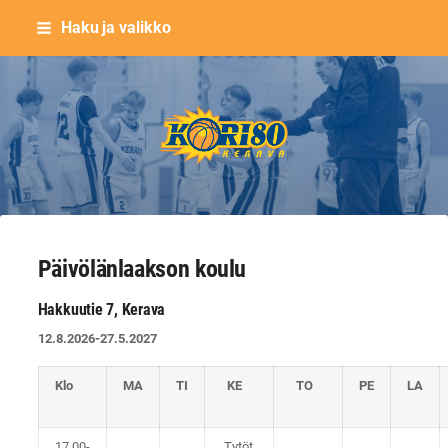
Siirry
Haku ja valikko
sivun
sisältöön
Keravan Kori-80 ry
Päivölänlaakson koulu
Hakkuutie 7, Kerava
12.8.2026-27.5.2027
Klo
MA
TI
KE
TO
PE
LA
17.00-
Tytöt