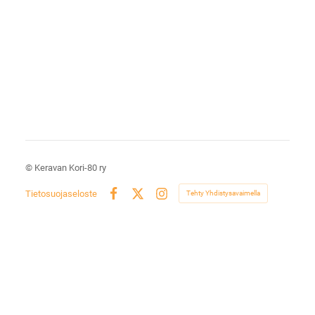
©
Keravan Kori-80 ry
Tietosuojaseloste
Tehty Yhdistysavaimella
Facebook
X
Instagram