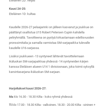
Eteläinen 2D: neljäs
Kausi 24-25:
Eteläinen 1D: kultaa
Kaudelle 2026-27 pelaajarinki on jälleen kasvanut ja joukkue on
päättänyt osallistua U15 Robert Petersen Cupiin kahdella
peliryhmällä. Tavoitteena on pystyä kirkastamaan edellisvuoden
pronssimitalia ja samalla varmistaa SM-sarjapaikka tulevalle
kaudelle U16-sarjassa.
Lisäksi joukkueen -13 syntyneet lähtevät tavoittelemaan
ikäluokan SM-sarjapaikkaa yhdessä -14 syntyneiden kärjen
kanssa Eteläisen alueen U14 1 divisioonaan, joka toimii syksyllä
karsintasarjana ikäluokan SM-sarjaan.
Harjoitukset kausi 2026-27:
Ma
klo 16.30 - 18.30 Kilta - koko ryhmä yhdessä
Ti
klo 17.00 - 18.30 Kilta - valkoinen, 18.30 - 20.00 Kilta - sininen +