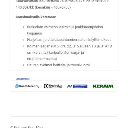
Kuukausittain laskutettava kausimaksu kaudella 2026-27:
140,00€/kk (kesäkuu – toukokuu)
Kausimaksulla katetaan:
Ikäluokan valmennustiimin ja joukkueenjohdon
työpanos
Harjoitus- ja ottelutapahtumien salien käyttömaksut
Kolmen sarjan (U15 RPC x2, U15 alueen 1D ja U14 1D
sm-karsinta) koripalloliiton sarja- ja
erotuomarimaksut
Seuran avoimet heittely- ja treenivuorot
©
Keravan Kori-80 ry