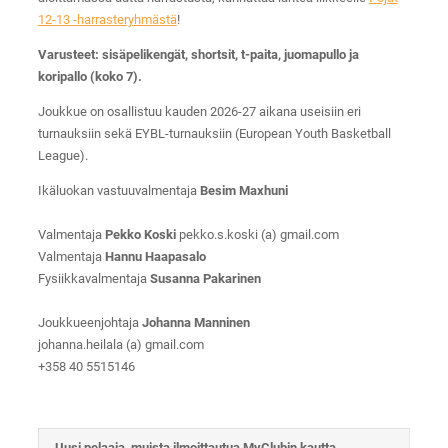
12-13 -harrasteryhmästä
!
Varusteet: sisäpelikengät, shortsit, t-paita, juomapullo ja
koripallo (koko 7).
Joukkue on osallistuu kauden 2026-27 aikana useisiin eri
turnauksiin sekä EYBL-turnauksiin (European Youth Basketball
League).
Ikäluokan vastuuvalmentaja
Besim Maxhuni
Valmentaja
Pekko Koski
pekko.s.koski (a) gmail.com
Valmentaja
Hannu Haapasalo
Fysiikkavalmentaja
Susanna Pakarinen
Joukkueenjohtaja
Johanna Manninen
johanna.heilala (a) gmail.com
+358 40 5515146
Uusi pelaaja, muista ilmoittautua MyClubin kautta