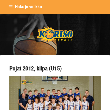
Siirry
Haku ja valikko
sivun
sisältöön
Keravan Kori-80 ry
Pojat 2012, kilpa (U15)