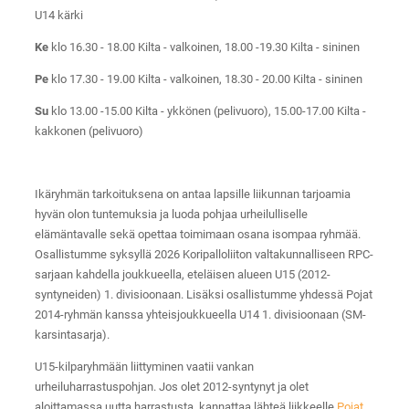
U14 kärki
Ke
klo 16.30 - 18.00 Kilta - valkoinen, 18.00 -19.30 Kilta - sininen
Pe
klo 17.30 - 19.00 Kilta - valkoinen, 18.30 - 20.00 Kilta - sininen
Su
klo 13.00 -15.00 Kilta - ykkönen (pelivuoro), 15.00-17.00 Kilta -
kakkonen (pelivuoro)
Ikäryhmän tarkoituksena on antaa lapsille liikunnan tarjoamia
hyvän olon tuntemuksia ja luoda pohjaa urheilulliselle
elämäntavalle sekä opettaa toimimaan osana isompaa ryhmää.
Osallistumme syksyllä 2026 Koripalloliiton valtakunnalliseen RPC-
sarjaan kahdella joukkueella, eteläisen alueen U15 (2012-
syntyneiden) 1. divisioonaan. Lisäksi osallistumme yhdessä Pojat
2014-ryhmän kanssa yhteisjoukkueella U14 1. divisioonaan (SM-
karsintasarja).
U15-kilparyhmään liittyminen vaatii vankan
urheiluharrastuspohjan. Jos olet 2012-syntynyt ja olet
aloittamassa uutta harrastusta, kannattaa lähteä liikkeelle
Pojat