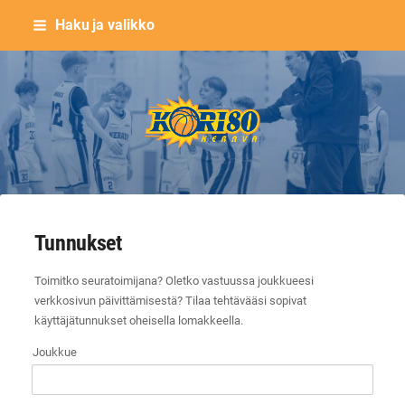
Siirry
Haku ja valikko
sivun
sisältöön
Keravan Kori-80 ry
Tunnukset
Toimitko seuratoimijana? Oletko vastuussa joukkueesi
verkkosivun päivittämisestä? Tilaa tehtävääsi sopivat
käyttäjätunnukset oheisella lomakkeella.
Joukkue