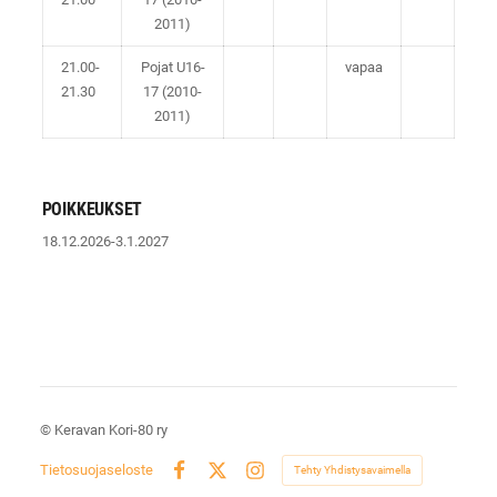
2011)
21.00-
Pojat U16-
vapaa
21.30
17 (2010-
2011)
POIKKEUKSET
18.12.2026-3.1.2027
©
Keravan Kori-80 ry
Tietosuojaseloste
Tehty Yhdistysavaimella
Facebook
X
Instagram