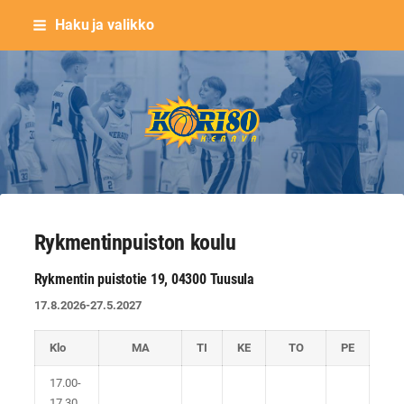
Siirry
Haku ja valikko
sivun
sisältöön
Keravan Kori-80 ry
Rykmentinpuiston koulu
Rykmentin puistotie 19, 04300 Tuusula
17.8.2026-27.5.2027
Klo
MA
TI
KE
TO
PE
17.00-
17.30