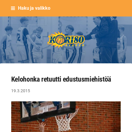
Siirry
Haku ja valikko
sivun
sisältöön
Keravan Kori-80 ry
Kelohonka retuutti edustusmiehistöä
19.3.2015