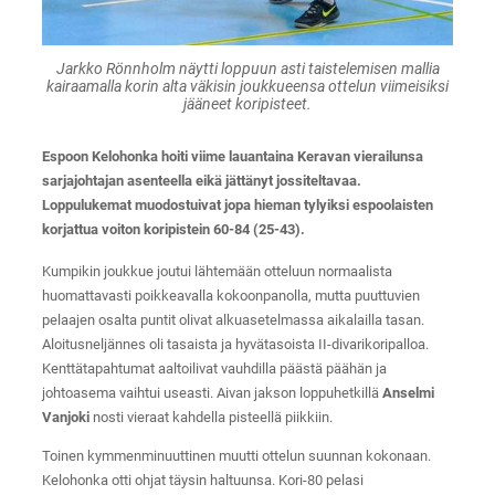
Jarkko Rönnholm näytti loppuun asti taistelemisen mallia
kairaamalla korin alta väkisin joukkueensa ottelun viimeisiksi
jääneet koripisteet.
Espoon Kelohonka hoiti viime lauantaina Keravan vierailunsa
sarjajohtajan asenteella eikä jättänyt jossiteltavaa.
Loppulukemat muodostuivat jopa hieman tylyiksi espoolaisten
korjattua voiton koripistein 60-84 (25-43).
Kumpikin joukkue joutui lähtemään otteluun normaalista
huomattavasti poikkeavalla kokoonpanolla, mutta puuttuvien
pelaajen osalta puntit olivat alkuasetelmassa aikalailla tasan.
Aloitusneljännes oli tasaista ja hyvätasoista II-divarikoripalloa.
Kenttätapahtumat aaltoilivat vauhdilla päästä päähän ja
johtoasema vaihtui useasti. Aivan jakson loppuhetkillä
Anselmi
Vanjoki
nosti vieraat kahdella pisteellä piikkiin.
Toinen kymmenminuuttinen muutti ottelun suunnan kokonaan.
Kelohonka otti ohjat täysin haltuunsa. Kori-80 pelasi