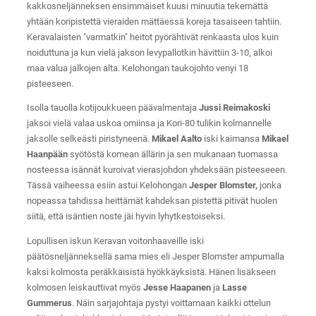
kakkosneljänneksen ensimmäiset kuusi minuutia tekemättä
yhtään koripistettä vieraiden mättäessä koreja tasaiseen tahtiin.
Keravalaisten "varmatkin" heitot pyörähtivät renkaasta ulos kuin
noiduttuna ja kun vielä jakson levypallotkin hävittiin 3-10, alkoi
maa valua jalkojen alta. Kelohongan taukojohto venyi 18
pisteeseen.
Isolla tauolla kotijoukkueen päävalmentaja
Jussi Reimakoski
jaksoi vielä valaa uskoa omiinsa ja Kori-80 tulikin kolmannelle
jaksolle selkeästi piristyneenä.
Mikael Aalto
iski kaimansa
Mikael
Haanpään
syötöstä komean ällärin ja sen mukanaan tuomassa
nosteessa isännät kuroivat vierasjohdon yhdeksään pisteeseeen.
Tässä vaiheessa esiin astui Kelohongan
Jesper Blomster,
jonka
nopeassa tahdissa heittämät kahdeksan pistettä pitivät huolen
siitä, että isäntien noste jäi hyvin lyhytkestoiseksi.
Lopullisen iskun Keravan voitonhaaveille iski
päätösneljänneksellä sama mies eli Jesper Blomster ampumalla
kaksi kolmosta peräkkäisistä hyökkäyksistä. Hänen lisäkseen
kolmosen leiskauttivat myös
Jesse Haapanen
ja
Lasse
Gummerus
. Näin sarjajohtaja pystyi voittamaan kaikki ottelun