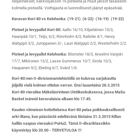
neljännekset, kakkosjakson 16 pisteellä ja muut jaksot tasaisesti
kolmella pisteellä. Voittajasta ei luonnollisesti jäänyt epäselvää.
Keravan Kori-80 vs Kelohonka (19-21) (6-22) (16-19) (19-22)
Pisteet ja levypallot Kori-80:
Aalto 16/10, Kilpeläinen 10/3,
Haanpää 10/1, Teljo, 6/2, Rönnholm 4/3, Railotie 4/1, Henry
Alatyppö 3/2, Jumppanen 3/-, Lauri Alatyppö 2/2, Westerholm 2/2.
Pisteet ja levypallot Kelohonka:
Blomster 18/3, Anselmi Vanjoki
17/7, Mikkonen 13/2, Lasse Gummerus 10/7, Sirola 10/3,
Haapanen 9/2, Ebeling 6/7, Svärd 1/6.
Kori-80:nen II-divisioonamiehistöllä on kuluvaa sarjakautta
jäljellä vielä kolmen ottelun verran. Ensi lauantaina 28.3.2015
Kori-80 vierailee Mäkelänrinteen Uintikeskuksessa, jossa MaSu
Basket isännöi keravalaisia alkaen klo 17.45.
Kauden viimeisen kotiottelunsa Kori-80 pelaa poikkeuksellisesti
arki-iltana, kun pääsiästä edeltävänä tiistaina 31.3.2015 Killan
halliin saapuu vieraaksi PuHu2. Tämä II-divariklassikko
käynnistyy klo 20.00 - TERVETULOA !!!