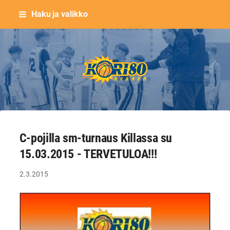
Siirry
Haku ja valikko
sivun
sisältöön
Keravan Kori-80 ry
C-pojilla sm-turnaus Killassa su
15.03.2015 - TERVETULOA!!!
2.3.2015