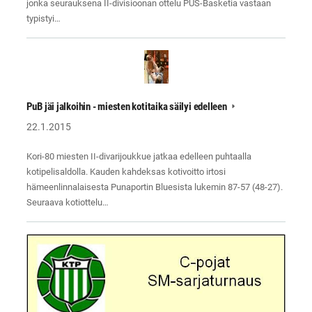
jonka seurauksena II-divisioonan ottelu PUS-Basketia vastaan
typistyi…
PuB jäi jalkoihin - miesten kotitaika säilyi edelleen
22.1.2015
Kori-80 miesten II-divarijoukkue jatkaa edelleen puhtaalla
kotipelisaldolla. Kauden kahdeksas kotivoitto irtosi
hämeenlinnalaisesta Punaportin Bluesista lukemin 87-57 (48-27).
Seuraava kotiottelu…