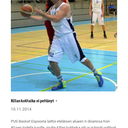
Killan kotitaika ei pettänyt
10.11.2014
PUS-Basket Espoosta laittoi eteläisen alueen II-divarissa Kori-
80:nen todella koville, mutta Killan kotitaika piti ja isännät voittivat