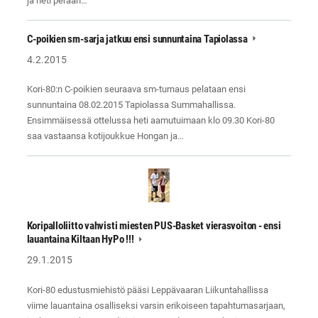
ja heti perään…
C-poikien sm-sarja jatkuu ensi sunnuntaina Tapiolassa
4.2.2015
Kori-80:n C-poikien seuraava sm-turnaus pelataan ensi
sunnuntaina 08.02.2015 Tapiolassa Summahallissa.
Ensimmäisessä ottelussa heti aamutuimaan klo 09.30 Kori-80
saa vastaansa kotijoukkue Hongan ja…
Koripalloliitto vahvisti miesten PUS-Basket vierasvoiton - ensi
lauantaina Kiltaan HyPo !!!
29.1.2015
Kori-80 edustusmiehistö pääsi Leppävaaran Liikuntahallissa
viime lauantaina osalliseksi varsin erikoiseen tapahtumasarjaan,