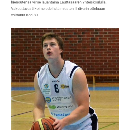
hienoutensa viime lauantaina Lauttasaaren Yhteiskoululla.
Vakuuttavasti kolme edellistä miesten II-divarin otteluaan
voittanut Kori-80…