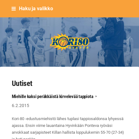
Siirry
Haku ja valikko
sivun
sisältöön
Keravan Kori-80 ry
Uutiset
Miehille kaksi peräkkäistä kirvelevää tappiota
6.2.2015
Kori-80 -edustusmiehistö lähes tuplasi tappiosaldonsa lyhyessä
ajassa. Ensin viime lauantaina Hyvinkään Ponteva ryöväsi
arvokkaat sarjapisteet Killan hallista loppulukemin 55-70 (27-34)