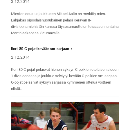
3.12.2014
Miesten edustusjoukkueen Mikael Aalto on merkitty mies.
Lahjakas sipoolaisnuorukainen pelasi Keravan II-
divisioonamiehistön kanssa täysosumaottelun toissasunnuntaina
Martinlaaksossa. Seuraavalla…
Kori-80 C-pojat kevään sm-sarjaan
2.12.2014
Kori-80 C-pojat pelasvat hienon syksyn C-poikien eteläisen alueen
1 divisioonassa ja joukkue selviytyi kevään C-poikien sm-sarjaan.
C-pojat pelasivat syksyn sarjassa kymmenen ottelua voittaen
niistä…