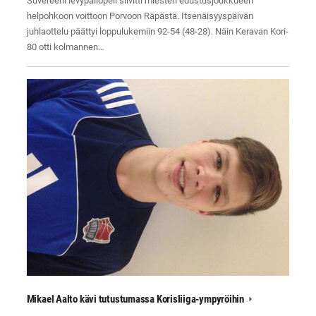
Suvereeni levypallopeli siivitti miesten edustusjoukkueen
helpohkoon voittoon Porvoon Räpästä. Itsenäisyyspäivän
juhlaottelu päättyi loppulukemiin 92-54 (48-28). Näin Keravan Kori-
80 otti kolmannen…
Mikael Aalto kävi tutustumassa Korisliiga-ympyröihin