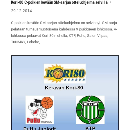
Kori-80 C-poikien kevään SM-sarjan otteluohjelma selvillä
29.12.2014
C-poikien kevään SM-sarjan otteluohjelma on selvinnyt. SM-sarja
pelataan turnausmuotoisena kahdessa 9 joukkueen lohkossa. A-
lohkossa pelaavat Kori-80:n ohella, KTP, Puhu, Salon Vlipas,
TuNMKY, Lokoko,…