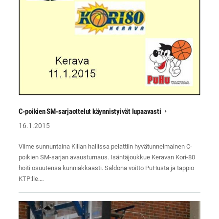
C-poikien SM-sarjaottelut käynnistyivät lupaavasti
16.1.2015
Viime sunnuntaina Killan hallissa pelattiin hyvätunnelmainen C-
poikien SM-sarjan avausturnaus. Isäntäjoukkue Keravan Kori-80
hoiti osuutensa kunniakkaasti. Saldona voitto PuHusta ja tappio
KTP:lle.…