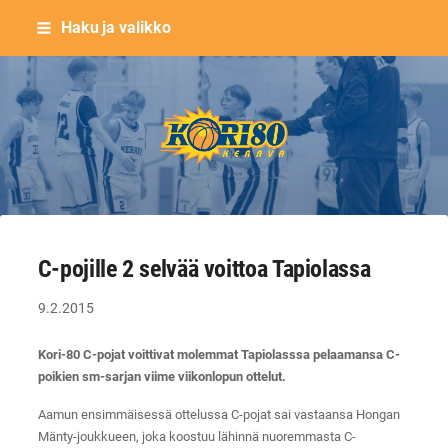
Siirry
Haku ja valikko
sivun
sisältöön
Keravan Kori-80 ry
C-pojille 2 selvää voittoa Tapiolassa
9.2.2015
Kori-80 C-pojat voittivat molemmat Tapiolasssa pelaamansa C-
poikien sm-sarjan viime viikonlopun ottelut.
Aamun ensimmäisessä ottelussa C-pojat sai vastaansa Hongan
Mänty-joukkueen, joka koostuu lähinnä nuoremmasta C-