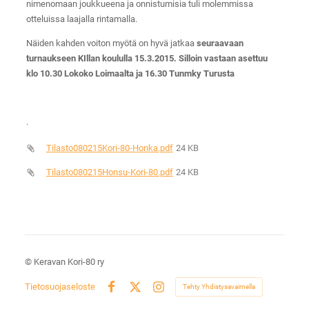
nimenomaan joukkueena ja onnistumisia tuli molemmissa
otteluissa laajalla rintamalla.
Näiden kahden voiton myötä on hyvä jatkaa
seuraavaan
turnaukseen KIllan koululla 15.3.2015. Silloin vastaan asettuu
klo 10.30 Lokoko Loimaalta ja 16.30 Tunmky Turusta
.
Tilasto080215Kori-80-Honka.pdf
24 KB
Tilasto080215Honsu-Kori-80.pdf
24 KB
©
Keravan Kori-80 ry
Tietosuojaseloste
Tehty Yhdistysavaimella
Facebook
X
Instagram