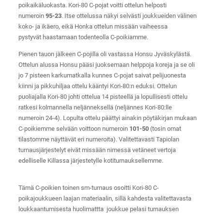
poikaikäluokasta. Kori-80 C-pojat voitti ottelun helposti
numeroin
95-23
. Itse ottelussa näkyi selvästi joukkueiden välinen
koko- ja ikäero, eikä Honka ottelun missään vaiheessa
pystyvät haastamaan todenteolla C-poikiamme.
Pienen tauon jälkeen C-pojilla oli vastassa Honsu Jyväskylästä.
Ottelun alussa Honsu pääsi juoksemaan helppoja koreja ja se oli
jo 7 pisteen karkumatkalla kunnes C-pojat saivat pelijuonesta
kiinni ja pikkuhiljaa ottelu kääntyi Kori-80:n eduksi. Ottelun
puoliajalla Kori-80 johti ottelua 14 pisteellä ja lopullisesti ottelu
ratkesi kolmannella neljänneksellä (neljännes Kori-80:lle
numeroin 24-4). Lopulta ottelu päättyi ainakin pöytäkirjan mukaan
C-poikiemme selvään voittoon numeroin
101-50
(tosin omat
tilastomme näyttävät eri numeroita). Valitettavasti Tapiolan
turnausjärjestelyt eivät missään nimessä vetäneet vertoja
edelliselle Killassa järjestetylle kotiturnauksellemme.
Tämä C-poikien toinen sm-turnaus osoitti Kori-80 C-
poikajoukkueen laajan materiaalin, sillä kahdesta valitettavasta
loukkaantumisesta huolimattta joukkue pelasi turnauksen