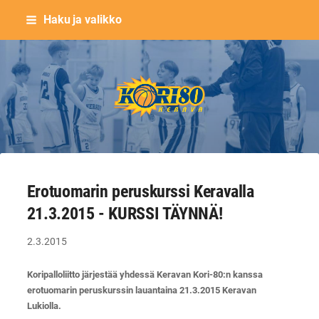
Siirry
Haku ja valikko
sivun
sisältöön
Keravan Kori-80 ry
Erotuomarin peruskurssi Keravalla
21.3.2015 - KURSSI TÄYNNÄ!
2.3.2015
Koripalloliitto järjestää yhdessä Keravan Kori-80:n kanssa
erotuomarin peruskurssin lauantaina 21.3.2015 Keravan
Lukiolla.