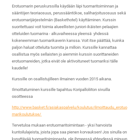
Erotuomarin peruskurssilla käydään läpi tuomaritoiminnan ja
sääntöjen teoriaosuus, perussääntökoe, saliharjoitusosuus sekä
erotuomarijärjestelmän (Baskethotel) käyttäminen. Kurssin
suoritettuasi voit toimia alueellisten juniori-ikäisten pelaajien
otteluiden tuomarina - alkuvaiheessa yleensä yhdessä
kokeneemman tuomarikaverin kanssa. Voit itse päättää, kuinka
paljon haluat otteluita tuomita ja milloin. Kurssille kannattaa
osallistua myös sellaisten jo aiemmin kurssin suorittaneiden
erotuomareiden, jotka eivät ole aktivoituneet tuomariksi tälle
kaudelle!
Kurssille on osallistujilleen ilmainen vuoden 2015 aikana.
Ilmoittatuminen kurssille tapahtuu Koripalloliiton sivuilla
osoitteessa
http://www.basket.fi/asiakaspalvelu/koulutus/ilmoittaudu_erotuo
marikoulutukse/
Tervetuloa mukaan erotuomaritoimintaan - yksi harvoista
kuntoilulajeista, joista jopa saa pienen korvauksen! Jos sinulla on
kysyttävää tuomaritoiminnasta, ole ihmeessä yhteydessä minuun.