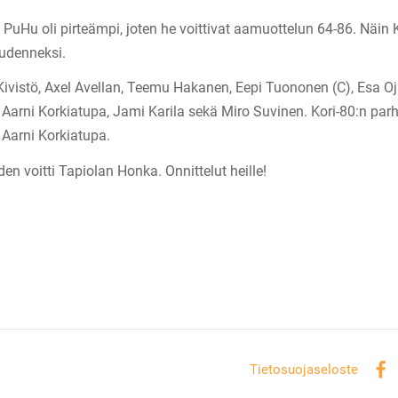
 PuHu oli pirteämpi, joten he voittivat aamuottelun 64-86. Näin 
udenneksi.
Kivistö, Axel Avellan, Teemu Hakanen, Eepi Tuononen (C), Esa Oj
 Aarni Korkiatupa, Jami Karila sekä Miro Suvinen. Kori-80:n pa
 Aarni Korkiatupa.
 voitti Tapiolan Honka. Onnittelut heille!
Tietosuojaseloste
Fac