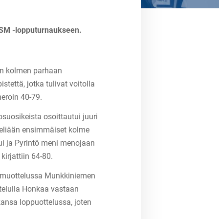
n SM -lopputurnaukseen.
kon kolmen parhaan
tettä, jotka tulivat voitolla
meroin 40-79.
uosikeista osoittautui juuri
 peliään ensimmäiset kolme
pui ja Pyrintö meni menojaan
irjattiin 64-80.
i aamuottelussa Munkkiniemen
ottelulla Honkaa vastaan
kansa loppuottelussa, joten