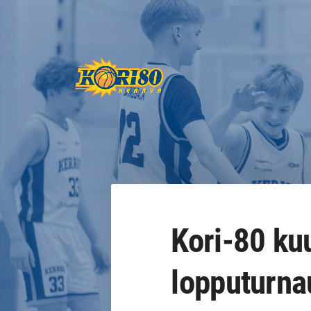
Siirry
sivun
sisältöön
Keravan Kori-80 ry
Kori-80 ku
lopputurna