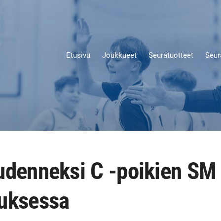
Etusivu
Joukkueet
Seuratuotteet
Seur
udenneksi C -poikien SM
uksessa