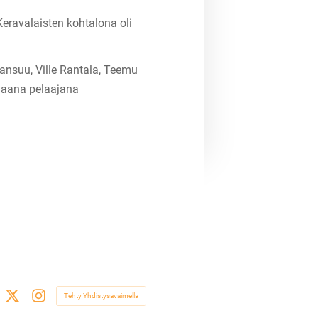
Keravalaisten kohtalona oli
ansuu, Ville Rantala, Teemu
rhaana pelaajana
Tehty Yhdistysavaimella
ebook
X
Instagram