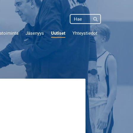
Haku
Hae
atoiminta
Jäsenyys
Uutiset
Yhteystiedot