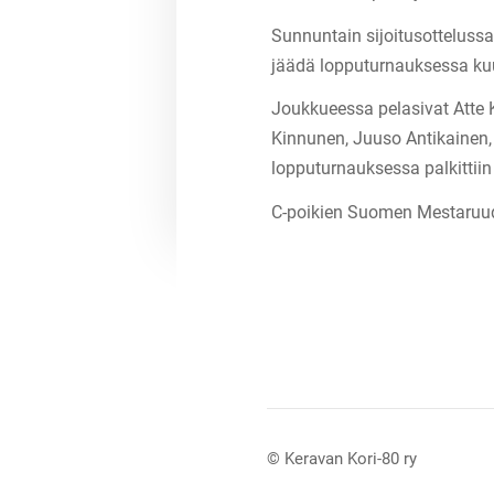
Sunnuntain sijoitusottelussa
jäädä lopputurnauksessa ku
Joukkueessa pelasivat Atte 
Kinnunen, Juuso Antikainen,
lopputurnauksessa palkittiin
C-poikien Suomen Mestaruuden
©
Keravan Kori-80 ry