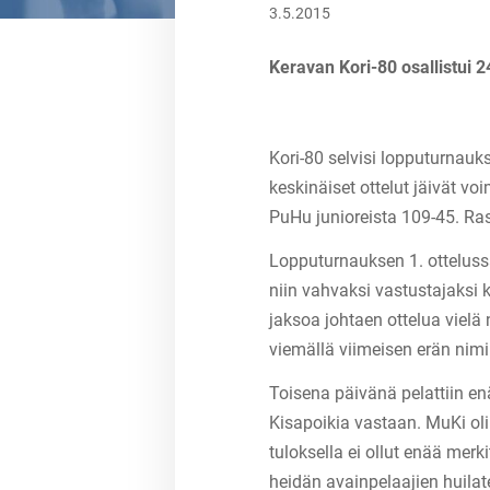
3.5.2015
Keravan Kori-80 osallistui 
Kori-80 selvisi lopputurnau
keskinäiset ottelut jäivät vo
PuHu junioreista 109-45. Ras
Lopputurnauksen 1. otteluss
niin vahvaksi vastustajaksi 
jaksoa johtaen ottelua vielä
viemällä viimeisen erän nimii
Toisena päivänä pelattiin e
Kisapoikia vastaan. MuKi oli
tuloksella ei ollut enää mer
heidän avainpelaajien huilat