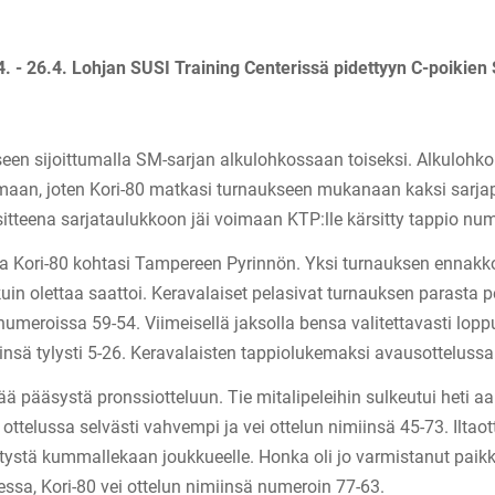
24. - 26.4. Lohjan SUSI Training Centerissä pidettyyn C-poikie
kseen sijoittumalla SM-sarjan alkulohkossaan toiseksi. Alkuloh
imaan, joten Kori-80 matkasi turnaukseen mukanaan kaksi sarjapis
itteena sarjataulukkoon jäi voimaan KTP:lle kärsitty tappio nu
a Kori-80 kohtasi Tampereen Pyrinnön. Yksi turnauksen ennakkos
kuin olettaa saattoi. Keravalaiset pelasivat turnauksen parasta
 numeroissa 59-54. Viimeisellä jaksolla bensa valitettavasti lop
nsä tylysti 5-26. Keravalaisten tappiolukemaksi avausottelussa k
nää pääsystä pronssiotteluun. Tie mitalipeleihin sulkeutui het
 ottelussa selvästi vahvempi ja vei ottelun nimiinsä 45-73. Ilta
kitystä kummallekaan joukkueelle. Honka oli jo varmistanut paik
essa, Kori-80 vei ottelun nimiinsä numeroin 77-63.