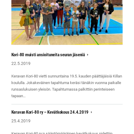
Kori-80 muisti ansioituneita seuran jäseniä
22.5.2019
Keravan Kori-80 vietti sunnuntaina 19.5. kauden päättäjäisiä Killan
koululla. Jokakeväinen tapahtuma keräsi tänäkin vuonna paikalle
runsaslukuisen yleisön. Tapahtumassa palkittiin perinteiseen
tapaan…
Keravan Kori-80 ry – Kevätkokous 24.4.2019
25.4.2019
Keravan Kori-80 ry:n sääntömääräinen kevätkokous pidettiin