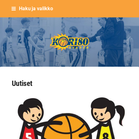
Siirry
Haku ja valikko
sivun
sisältöön
Keravan Kori-80 ry
Uutiset