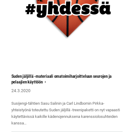
Suden jäljillä -materiaali omatoimiharjoitteluun seurojen ja
pelaajien käyttöön
24.3.2020
Susijengi-tähtien Sasu Salinin ja Carl Lindbomin Pirkka-
yhteistyönä toteutettu Suden jäljillä -treenipaketti on nyt vapaasti
käytettävissä kaikille kädenojennuksena karenssiolosuhteiden
kanssa…