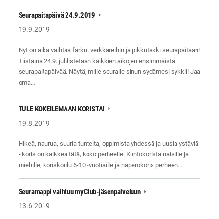
Seurapaitapäivä 24.9.2019
19.9.2019
Nyt on aika vaihtaa farkut verkkareihin ja pikkutakki seurapaitaan!
Tiistaina 24.9. juhlistetaan kaikkien aikojen ensimmäistä
seurapaitapäivää. Näytä, mille seuralle sinun sydämesi sykkii! Jaa
oma…
TULE KOKEILEMAAN KORISTA!
19.8.2019
Hikeä, naurua, suuria tunteita, oppimista yhdessä ja uusia ystäviä
- koris on kaikkea tätä, koko perheelle. Kuntokorista naisille ja
miehille, koriskoulu 6-10 -vuotiaille ja naperokoris perheen…
Seuramappi vaihtuu myClub-jäsenpalveluun
13.6.2019