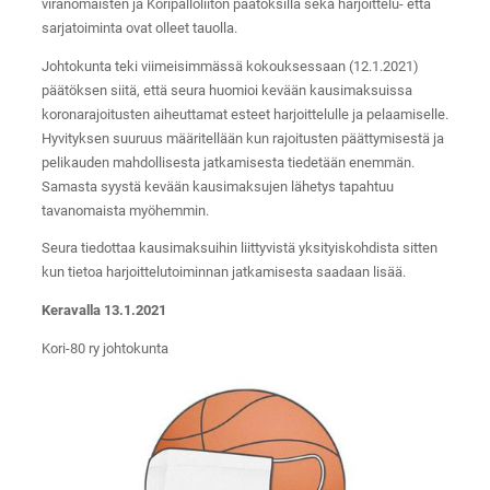
viranomaisten ja Koripalloliiton päätöksillä sekä harjoittelu- että
sarjatoiminta ovat olleet tauolla.
Johtokunta teki viimeisimmässä kokouksessaan (12.1.2021)
päätöksen siitä, että seura huomioi kevään kausimaksuissa
koronarajoitusten aiheuttamat esteet harjoittelulle ja pelaamiselle.
Hyvityksen suuruus määritellään kun rajoitusten päättymisestä ja
pelikauden mahdollisesta jatkamisesta tiedetään enemmän.
Samasta syystä kevään kausimaksujen lähetys tapahtuu
tavanomaista myöhemmin.
Seura tiedottaa kausimaksuihin liittyvistä yksityiskohdista sitten
kun tietoa harjoittelutoiminnan jatkamisesta saadaan lisää.
Keravalla 13.1.2021
Kori-80 ry johtokunta