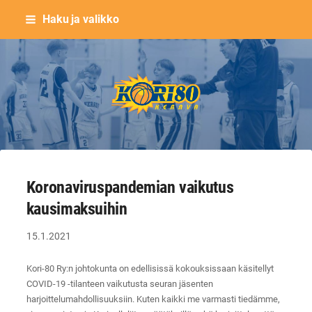
Siirry
Haku ja valikko
sivun
sisältöön
Keravan Kori-80 ry
Koronaviruspandemian vaikutus
kausimaksuihin
15.1.2021
Kori-80 Ry:n johtokunta on edellisissä kokouksissaan käsitellyt
COVID-19 -tilanteen vaikutusta seuran jäsenten
harjoittelumahdollisuuksiin. Kuten kaikki me varmasti tiedämme,