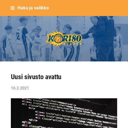
Siirry
Haku ja valikko
sivun
sisältöön
Keravan Kori-80 ry
Uusi sivusto avattu
16.2.2021