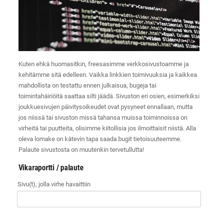
Kuten ehkä huomasitkin, freesasimme verkkosivustoamme ja
kehitämme sitä edelleen. Vaikka linkkien toimivuuksia ja kaikkea
mahdollista on testattu ennen julkaisua, bugeja tai
toimintahäiriöitä saattaa silti jäädä. Sivuston eri osien, esimerkiksi
joukkuesivujen päivitysoikeudet ovat pysyneet ennallaan, mutta
jos niissä tai sivuston missä tahansa muissa toiminnoissa on
virheitä tai puutteita, olisimme kiitollisia jos ilmoittaisit niistä. Alla
oleva lomake on kätevin tapa saada bugit tietoisuuteemme.
Palaute sivustosta on muutenkin tervetullutta!
Vikaraportti / palaute
Sivu(t), jolla virhe havaittiin