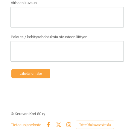
Virheen kuvaus
Palaute / kehitysehdotuksia sivustoon liittyen
Lähetä lomake
©
Keravan Kori-80 ry
Tietosuojaseloste
Tehty Yhdistysavaimella
Facebook
X
Instagram