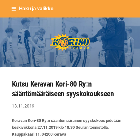
Siirry
Haku ja valikko
sivun
sisältöön
Keravan Kori-80 ry
Kutsu Keravan Kori-80 Ry:n
sääntömääräiseen syyskokoukseen
13.11.2019
Keravan Kori-80 Ry:n sääntömääräinen syyskokous pidetään
keskiviikkona 27.11.2019 klo 18.30 Seuran toimistolla,
Kauppakaari 11, 04200 Kerava