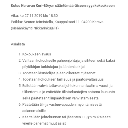
Kutsu Keravan Kori-80ry:n sääntömääräiseen syyskokoukseen
Aika: ke 27.11.2019 klo 18.30
Paikka: Seuran toimistolla, Kauppakaari 11, 04200 Kerava
(sisäänkäynti Nikkarinkujalla)
Asialista
Kokouksen avaus
Valitaan kokoukselle puheenjohtaja ja sihteeri sekä kaksi
pöytäkirjan tarkistajaa ja ääntenlaskijat
Todetaan läsnäolijat ja äänioikeutetut jäsenet
Todetaan kokouksen laillisuus ja päätösvaltaisuus
Esitetään vahvistettavaksi johtokunnan laatima vuosi- ja
tilikertomus ja esitetään tilintarkastajien antama lausunto
sekä päätetään tilinpäätöksen vahvistamisesta
Päätetään tili- ja vastuuvapauden myöntämisestä
asianomaisille
Käsitellään johtokunnan tai jäsenten 11 §:n mukaisesti
vireille panemat muut asiat