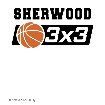
©
Keravan Kori-80 ry