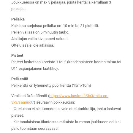
Joukkueessa on max 5 pelaajaa, joista kentällä kerrallaan 3
pelaajaa.
Peliaika
Kaikissa sarjoissa peliaika on 10 min tai 21 pistettä.
Pelien välissä on 5 minuutin tauko.
Aloittajan valita kivi-paperi-sakset.
Otteluissa ei ole aikalisiä.
Pisteet
Pisteet lasketaan koreista 1 tai 2 (kahdenpisteen kaaren takaa tai
U11 espanjalainen laatikko).
Pelikenttä
Pelikenttä on lyhennetty puolikenttä (15mx10m)
Viralliset 3x3 säännöt (
https://www.basket.fi/3x3/mita-on-
3x3/saannot/
) seuraavin poikkeuksin:
-
Otteluissa ei ole tuomareita, vain ottelutarkkailija, jonka laskevat
pisteet.
- Kiistanalaisissa tilanteissa ratkaista kumman joukkueen eduksi
pallo tuomitaan seuraavasti: