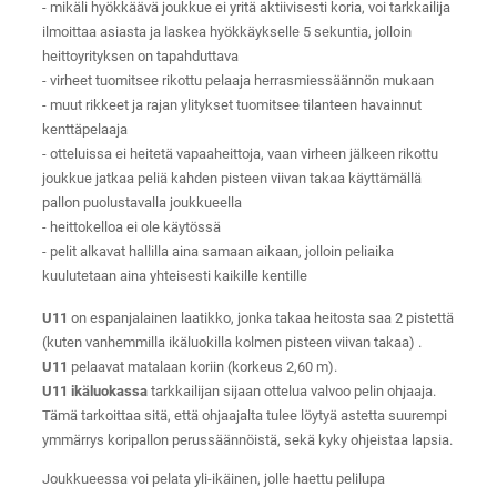
- mikäli hyökkäävä joukkue ei yritä aktiivisesti koria, voi tarkkailija
ilmoittaa asiasta ja laskea hyökkäykselle 5 sekuntia, jolloin
heittoyrityksen on tapahduttava
- virheet tuomitsee rikottu pelaaja herrasmiessäännön mukaan
- muut rikkeet ja rajan ylitykset tuomitsee tilanteen havainnut
kenttäpelaaja
- otteluissa ei heitetä vapaaheittoja, vaan virheen jälkeen rikottu
joukkue jatkaa peliä kahden pisteen viivan takaa käyttämällä
pallon puolustavalla joukkueella
- heittokelloa ei ole käytössä
- pelit alkavat hallilla aina samaan aikaan, jolloin peliaika
kuulutetaan aina yhteisesti kaikille kentille
U11
on espanjalainen laatikko, jonka takaa heitosta saa 2 pistettä
(kuten vanhemmilla ikäluokilla kolmen pisteen viivan takaa) .
U11
pelaavat matalaan koriin (korkeus 2,60 m).
U11 ikäluokassa
tarkkailijan sijaan ottelua valvoo pelin ohjaaja.
Tämä tarkoittaa sitä, että ohjaajalta tulee löytyä astetta suurempi
ymmärrys koripallon perussäännöistä, sekä kyky ohjeistaa lapsia.
Joukkueessa voi pelata yli-ikäinen, jolle haettu pelilupa