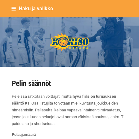
Siirry
Haku ja valikko
sivun
sisältöön
Keravan Kori-80 ry
Pelin säännöt
Peleissä ratkotaan voittajat, mutta
hyvä fiilis on turnauksen
sääntö #1
. Osallistujilta toivotaan mielikuvitusta joukkueiden
nimeämisiin. Peliasuksi kelpaa vapaavalintainen tiimivaatetus,
jossa joukkueen pelaajat ovat saman värisissä asuissa, esim. T-
paidoissa ja shortseissa.
Pelaajamäärä