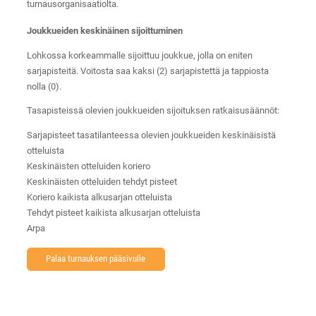
turnausorganisaatiolta.
Joukkueiden keskinäinen sijoittuminen
Lohkossa korkeammalle sijoittuu joukkue, jolla on eniten
sarjapisteitä. Voitosta saa kaksi (2) sarjapistettä ja tappiosta
nolla (0).
Tasapisteissä olevien joukkueiden sijoituksen ratkaisusäännöt:
Sarjapisteet tasatilanteessa olevien joukkueiden keskinäisistä
otteluista
Keskinäisten otteluiden koriero
Keskinäisten otteluiden tehdyt pisteet
Koriero kaikista alkusarjan otteluista
Tehdyt pisteet kaikista alkusarjan otteluista
Arpa
Palaa turnauksen pääsivulle