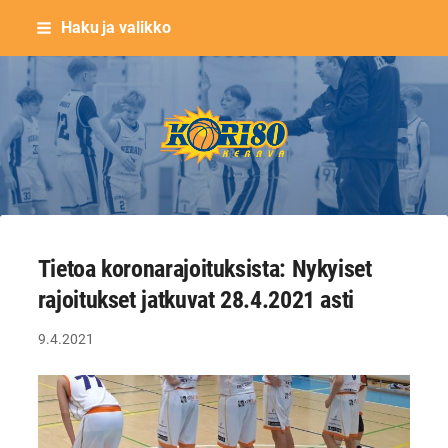
Siirry
Haku ja valikko
sivun
sisältöön
Keravan Kori-80 ry
Tietoa koronarajoituksista: Nykyiset
rajoitukset jatkuvat 28.4.2021 asti
9.4.2021