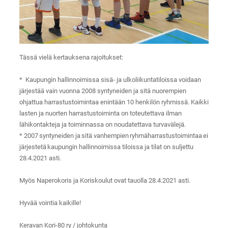
Tässä vielä kertauksena rajoitukset:
* Kaupungin hallinnoimissa sisä- ja ulkoliikuntatiloissa voidaan
järjestää vain vuonna 2008 syntyneiden ja sitä nuorempien
ohjattua harrastustoimintaa enintään 10 henkilön ryhmissä. Kaikki
lasten ja nuorten harrastustoiminta on toteutettava ilman
lähikontakteja ja toiminnassa on noudatettava turvavälejä.
* 2007 syntyneiden ja sitä vanhempien ryhmäharrastustoimintaa ei
järjestetä kaupungin hallinnoimissa tiloissa ja tilat on suljettu
28.4.2021 asti.
Myös Naperokoris ja Koriskoulut ovat tauolla 28.4.2021 asti.
Hyvää vointia kaikille!
Keravan Kori-80 ry / johtokunta