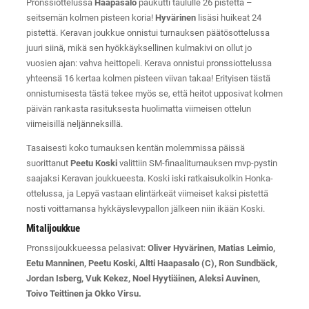
Pronssiottelussa
Haapasalo
paukutti taululle 26 pistettä –
seitsemän kolmen pisteen koria!
Hyvärinen
lisäsi huikeat 24
pistettä. Keravan joukkue onnistui turnauksen päätösottelussa
juuri siinä, mikä sen hyökkäyksellinen kulmakivi on ollut jo
vuosien ajan: vahva heittopeli. Kerava onnistui pronssiottelussa
yhteensä 16 kertaa kolmen pisteen viivan takaa! Erityisen tästä
onnistumisesta tästä tekee myös se, että heitot upposivat kolmen
päivän rankasta rasituksesta huolimatta viimeisen ottelun
viimeisillä neljänneksillä.
Tasaisesti koko turnauksen kentän molemmissa päissä
suorittanut
Peetu Koski
valittiin SM-finaaliturnauksen mvp-pystin
saajaksi Keravan joukkueesta. Koski iski ratkaisukolkin Honka-
ottelussa, ja Lepyä vastaan elintärkeät viimeiset kaksi pistettä
nosti voittamansa hykkäyslevypallon jälkeen niin ikään Koski.
Mitalijoukkue
Pronssijoukkueessa pelasivat:
Oliver Hyvärinen, Matias Leimio,
Eetu Manninen, Peetu Koski, Altti Haapasalo (C), Ron Sundbäck,
Jordan Isberg, Vuk Kekez, Noel Hyytiäinen, Aleksi Auvinen,
Toivo Teittinen ja Okko Virsu.