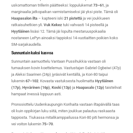
uskomattoman trillerin päätteeksi: loppulukemat
73–61
, ja
marginaalia jatkopaikan varmistamiseksi jäi yksi piste. Tämä oli
Haapasalon ilta
– kapteeni iski
21 pistettä
ja vei joukkueen
ratkaisuhetkien yli.
Vuk Kekez
tuki vahvasti 14 pisteellä ja
Hyytiäinen
lisäsi 12. Tämä jäi lopulta mestaruuspokaalia
nostaneen LePyn ainoaksi tappioksi 14-vuotiaitten poikien koko
SM-sarjakaudella.
Sunnuntain kaksi kasvoa
Sunnuntain aamuottelu Vantaan Pussihukkia vastaan oli
turnauksen kovin koettelemus. Vastustajan Gabriel Ogbeiwi (47p)
ja Aleksi Saarinen (24p) jyräsivät kentällä, ja Kori-80 taipui
lukemin
67–102
. Kovasta vastuksesta huolimatta
Hyytiäinen
(17p)
,
Hyvärinen (16p)
,
Koski (13p)
ja
Haapasalo (12p)
taistelivat
hampaat irvessä loppuun asti.
Pronssiottelu Uudenkaupungin Korihaita vastaan iltapäivällä taas
oli kuin oppikirjan luku siitä, miten joukkue palautuu raskaasta
tappiosta. Tiukassa mitalikamppailussa Kori-80 piti hermonsa ja
vei voiton lukemin
75–70
.