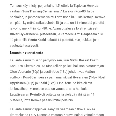
Turnaus käynnistyi perjantaina 1.5. ottelulla Tapiolan Honkaa
vastaan
Susi Training Centerissä
. Aika ajoin Kori-80:lla oli
hankalaa, ja johtoasema vaihtui ottelussa lukuisia kertoja. Kerava
piti pään kylmänä ratkaisuhetkillä, ja ottelun 11 viimeistä pistettä
ja voitto merkittiin Kori-80:lle. Avausottelussa loisti erityisesti
Oliver Hyvärinen 26 pisteellään
, ja kapteeni
Altti Haapasalo
tuki
12 pisteellä.
Peetu Koski
nakutti 14 pistettä, kun joukkue jakoi
vastuuta tasaisesti.
Lauantain vuoristorata
Lauantaiaamu toi ison pettymyksen, kun
MaSu Basket
kaatoi
Kori-80:n lukemin
78–65
Kisakallion palloiluhallissa. Vastustajan
Otso Vuorento (30p) ja Justin Udo (18p) johdattivat MaSun
voittoon. Kori-80:n riveissä parhaina iskivät
Hyvärinen (14p)
,
Noel
Hyytiäinen (13p)
ja
Koski (12p)
. Final four -paikka oli nyt
lohkovaiheen viimeisen ottelun varassa: aina hankala
Leppävaaran Pyrintö
oli voitettava, ja vieläpä vähintään 11
pisteellä, jotta Kerava pääsisi mitalipeleihin.
Lauantaiaamun tappio ei jäänyt vaivaamaan pitkäksi aikaa.
Iltaottelussa LePy Oranssia vastaan Kerava palasi voittokantaan