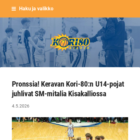
Siirry
Haku ja valikko
sivun
sisältöön
Keravan Kori-80 ry
Pronssia! Keravan Kori-80:n U14-pojat
juhlivat SM-mitalia Kisakalliossa
4.5.2026