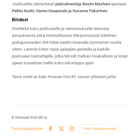
Joukkuetta valmentavat
päävalmentaja Besim Maxhuni
apunaan
Pekko Koski, Hannu Haapasalo ja Susanna Pakarinen.
Kiitokset
Onnittelut koko joukkueelle ja valmennukselle hienosta
turnauksesta sekä historiallisesta SM-pronssista! Edellinen
poikajunioreiden SM-mitali saatiin Keravalle kymmenen vuotta
sitten. Lämmin kiitos myös pelaajien perheille ja kaikille
joukkueen kannattajille, jotka tekivät matkan Kisakallioon ja loivat
upean tunnelman halliin koko viikonlopun ajan!
Tämä mitali on koko Keravan Kori-80 -seuran yhteinen juhla!
©
Keravan Kori-80 ry
Tietosuojaseloste
Tehty Yhdistysavaimella
Facebook
X
Instagram