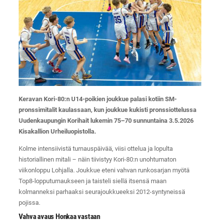
Keravan Kori-80:n U14-poikien joukkue palasi kotiin SM-
pronssimitalit kaulassaan, kun joukkue kukisti pronssiottelussa
Uudenkaupungin Korihait lukemin 75–70 sunnuntaina 3.5.2026
Kisakallion Urheiluopistolla.
Kolme intensiivistä turnauspäivää, viisi ottelua ja lopulta
historiallinen mitali – näin tiivistyy Kori-80:n unohtumaton
viikonloppu Lohjalla. Joukkue eteni vahvan runkosarjan myötä
Top8-lopputurnaukseen ja taisteli siellä itsensä maan
kolmanneksi parhaaksi seurajoukkueeksi 2012-syntyneissä
pojissa.
Vahva avaus Honkaa vastaan