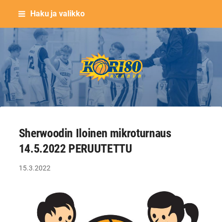
Siirry
Haku ja valikko
sivun
sisältöön
Keravan Kori-80 ry
Sherwoodin Iloinen mikroturnaus
14.5.2022 PERUUTETTU
15.3.2022