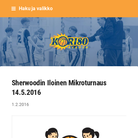
Siirry
Haku ja valikko
sivun
sisältöön
Keravan Kori-80 ry
Sherwoodin Iloinen Mikroturnaus
14.5.2016
1.2.2016