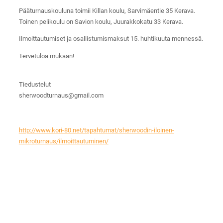
Pääturnauskouluna toimii Killan koulu, Sarvimäentie 35 Kerava.
Toinen pelikoulu on Savion koulu, Juurakkokatu 33 Kerava.
Ilmoittautumiset ja osallistumismaksut 15. huhtikuuta mennessä.
Tervetuloa mukaan!
Tiedustelut
sherwoodturnaus@gmail.com
http://www.kori-80.net/tapahtumat/sherwoodin-iloinen-
mikroturnaus/ilmoittautuminen/