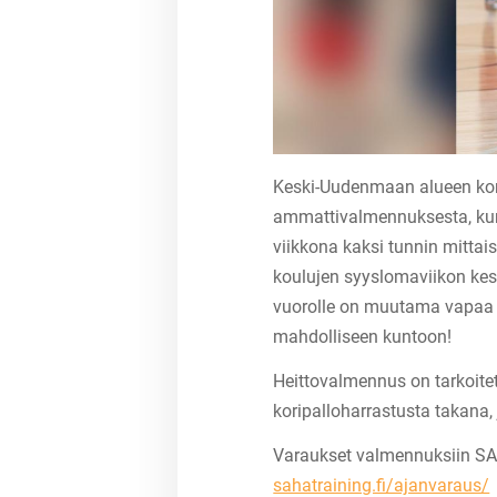
Keski-Uudenmaan alueen kor
ammattivalmennuksesta, kun
viikkona kaksi tunnin mitta
koulujen syyslomaviikon kes
vuorolle on muutama vapaa p
mahdolliseen kuntoon!
Heittovalmennus on tarkoitett
koripalloharrastusta takana, 
Varaukset valmennuksiin SAH
sahatraining.fi/ajanvaraus/