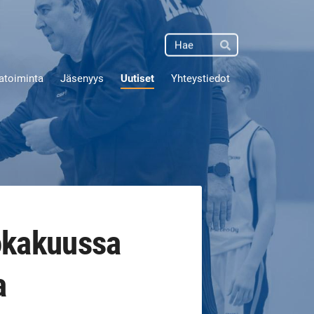
Haku
Hae
atoiminta
Jäsenyys
Uutiset
Yhteystiedot
lokakuussa
a