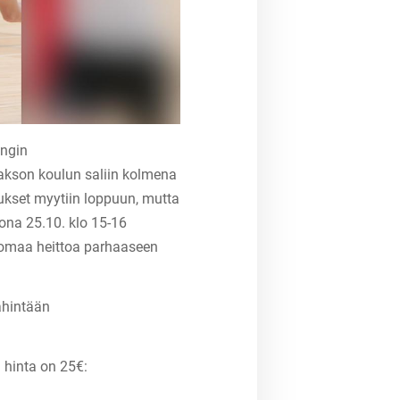
ingin
kson koulun saliin kolmena
ukset myytiin loppuun, mutta
ona 25.10. klo 15-16
a omaa heittoa parhaaseen
vähintään
 hinta on 25€: