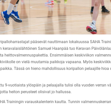
ipalloharrastajat pääsevät nauttimaan lokakuussa SAHA Train
 keravalaislähtöinen Samuel Haanpää tuo Keravan Päivölänlaa
ista heittovalmennuspakettia. Ensimmäisen keskiviikon valmenn
kiviikolle on vielä muutamia paikkoja vapaana. Myös keskiviikk
aikka. Tässä on hieno mahdollisuus koripallon pelaajille hio
u 9-vuotiaista ylöspäin ja pelaajalla tulisi olla vuoden verran 
jotta heiton perusteet olisivat jo hallussa.
A Trainingin varauskalenterin kautta. Tunnin valmennuskerran