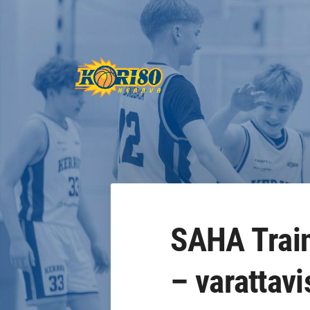
Siirry
sivun
sisältöön
Keravan Kori-80 ry
SAHA Train
– varattav