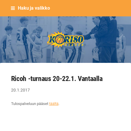
Siirry
Haku ja valikko
sivun
sisältöön
Keravan Kori-80 ry
Ricoh -turnaus 20-22.1. Vantaalla
20.1.2017
Tulospalveluun pääset
täältä
.