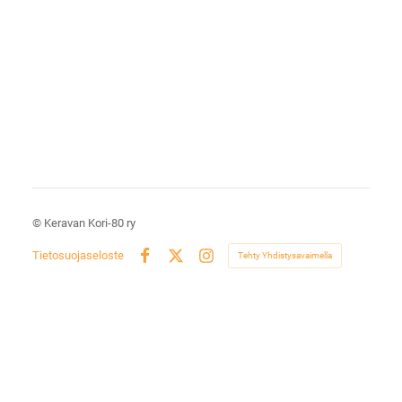
©
Keravan Kori-80 ry
Tietosuojaseloste
Tehty Yhdistysavaimella
Facebook
X
Instagram