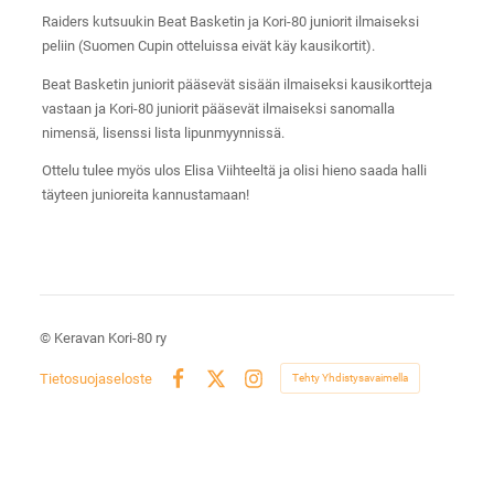
Raiders kutsuukin Beat Basketin ja Kori-80 juniorit ilmaiseksi
peliin (Suomen Cupin otteluissa eivät käy kausikortit).
Beat Basketin juniorit pääsevät sisään ilmaiseksi kausikortteja
vastaan ja Kori-80 juniorit pääsevät ilmaiseksi sanomalla
nimensä, lisenssi lista lipunmyynnissä.
Ottelu tulee myös ulos Elisa Viihteeltä ja olisi hieno saada halli
täyteen junioreita kannustamaan!
©
Keravan Kori-80 ry
Tietosuojaseloste
Tehty Yhdistysavaimella
Facebook
X
Instagram