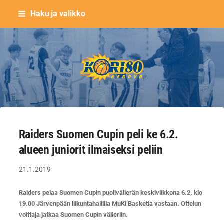
Siirry
Haku ja valikko
sivun
sisältöön
Keravan Kori-80 ry
Raiders Suomen Cupin peli ke 6.2.
alueen juniorit ilmaiseksi peliin
21.1.2019
Raiders pelaa Suomen Cupin puolivälierän keskiviikkona 6.2. klo
19.00 Järvenpään liikuntahallilla MuKi Basketia vastaan. Ottelun
voittaja jatkaa Suomen Cupin välieriin.