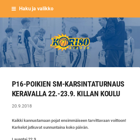
Siirry
Haku ja valikko
sivun
sisältöön
Keravan Kori-80 ry
P16-POIKIEN SM-KARSINTATURNAUS
KERAVALLA 22.-23.9. KILLAN KOULU
20.9.2018
Kaikki kannustamaan pojat ensimmäiseen tarvittavaan voittoon!
Karkelot jatkuvat sunnuntaina koko päivän.
Lauantai 22.9.