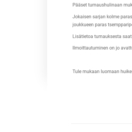
Pääset turnaushulinaan muk
Jokaisen sarjan kolme parast
joukkueen paras tsempparipel
Lisätietoa turnauksesta saa
Ilmoittautuminen on jo avattu
Tule mukaan luomaan huikeit