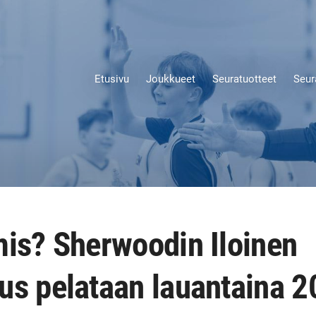
Etusivu
Joukkueet
Seuratuotteet
Seur
mis? Sherwoodin Iloinen
us pelataan lauantaina 2