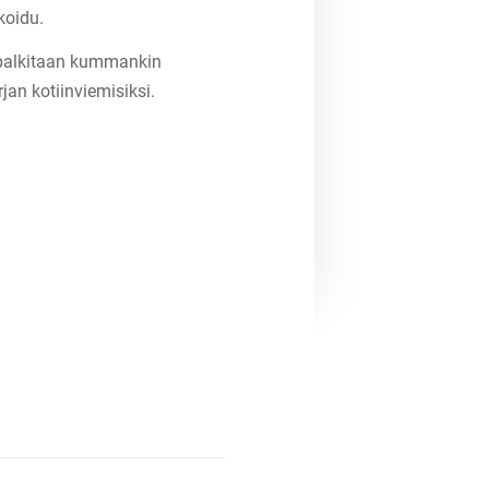
koidu.
a palkitaan kummankin
jan kotiinviemisiksi.