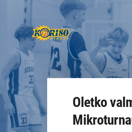
Siirry
sivun
sisältöön
Keravan Kori-80 ry
Oletko val
Mikroturna