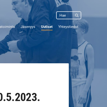
Haku
Hae
atoiminta
Jäsenyys
Uutiset
Yhteystiedot
0.5.2023.