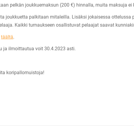
aan pelkän joukkuemaksun (200 €) hinnalla, muita maksuja ei 
a joukkuetta palkitaan mitaleilla. Lisäksi jokaisessa otteluss
aaja. Kaikki turnaukseen osallistuvat pelaajat saavat kunniakir
t
täältä
.
 ja ilmoittautua voit 30.4.2023 asti.
a koripallomuistoja!