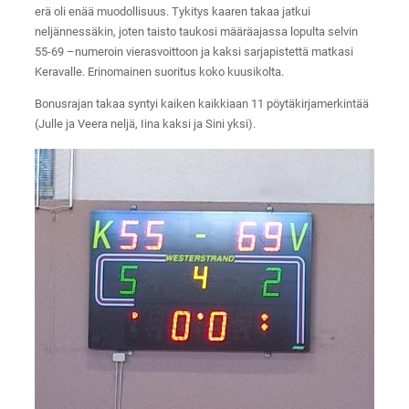
erä oli enää muodollisuus. Tykitys kaaren takaa jatkui
neljännessäkin, joten taisto taukosi määräajassa lopulta selvin
55-69 –numeroin vierasvoittoon ja kaksi sarjapistettä matkasi
Keravalle. Erinomainen suoritus koko kuusikolta.
Bonusrajan takaa syntyi kaiken kaikkiaan 11 pöytäkirjamerkintää
(Julle ja Veera neljä, Iina kaksi ja Sini yksi).