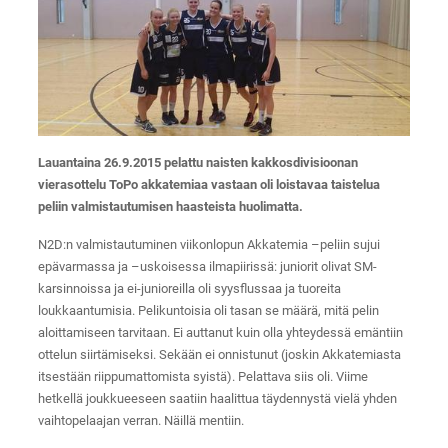
Lauantaina 26.9.2015 pelattu naisten kakkosdivisioonan
vierasottelu ToPo akkatemiaa vastaan oli loistavaa taistelua
peliin valmistautumisen haasteista huolimatta.
N2D:n valmistautuminen viikonlopun Akkatemia –peliin sujui
epävarmassa ja –uskoisessa ilmapiirissä: juniorit olivat SM-
karsinnoissa ja ei-junioreilla oli syysflussaa ja tuoreita
loukkaantumisia. Pelikuntoisia oli tasan se määrä, mitä pelin
aloittamiseen tarvitaan. Ei auttanut kuin olla yhteydessä emäntiin
ottelun siirtämiseksi. Sekään ei onnistunut (joskin Akkatemiasta
itsestään riippumattomista syistä). Pelattava siis oli. Viime
hetkellä joukkueeseen saatiin haalittua täydennystä vielä yhden
vaihtopelaajan verran. Näillä mentiin.