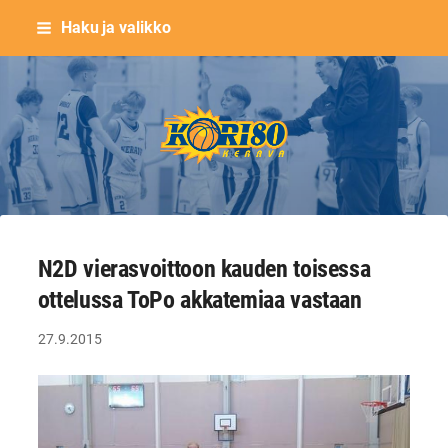
Siirry
Haku ja valikko
sivun
sisältöön
Keravan Kori-80 ry
N2D vierasvoittoon kauden toisessa
ottelussa ToPo akkatemiaa vastaan
27.9.2015