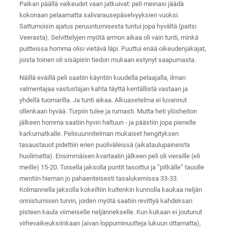
Paikan päällä vaikeudet vaan jatkuivat: peli meinasi jäädä
kokonaan pelaamatta salivarausepäselvyyksien vuoksi.
Sattumoisin ajatus peruuntumisesta tuntui jopa hyvältä (paitsi
Veerasta). Selvittelyjen myötä armon aikaa oli vain tunti, minkä
puitteissa homma olisi vietävä läpi. Puuttui enää oikeudenjakajat,
joista toinen oli sisäpiirin tiedon mukaan estynyt saapumasta.
Näillä eväillä peli saatiin käyntiin kuudella pelaajalla, ilman
valmentajaa vastustajan kahta täyttä kentällistä vastaan ja
yhdellä tuomarilla. Ja tunti aikaa. Alkuasetelma ei luvannut
ollenkaan hyvää. Turpiin tulee ja rumasti. Mutta heti ylösheiton
jälkeen homma saatiin hyvin haltuun - ja päästiin jopa pienelle
karkumatkalle. Pelisuunnitelman mukaiset hengityksen
tasaustauot pidettiin erien puoliväleissä (aikataulupaineista
huolimatta). Ensimmäisen kvartaalin jälkeen peli oli vieraille (eli
meille) 15-20. Toisella jaksolla puntit tasoittui ja ”pitkälle” tauolle
mentiin hieman jo pahaenteisesti tasalukemissa 33-33.
Kolmannella jaksolla kokeiltiin kuitenkin kunnolla kaukaa neljän
onnistumisen turvin, joiden myötä saatiin revittyä kahdeksan
pisteen kaula viimeiselle neljännekselle. Kun kukaan ei joutunut
virhevaikeuksiinkaan (aivan loppuminuutteja lukuun ottamatta),