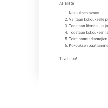
Asialista
Kokouksen avaus
Valitaan kokoukselle pu
Todetaan läsnäolijat ja
Todetaan kokouksen lai
Toiminnantarkastajien v
Kokouksen päättämin
⁠⁠⁠⁠⁠⁠⁠Tevetuloa!