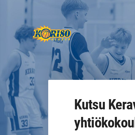
Siirry
sivun
sisältöön
Keravan Kori-80 ry
Kutsu Kera
yhtiökoko