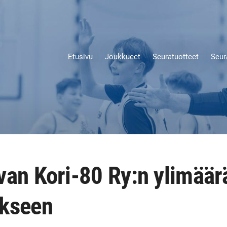
Etusivu
Joukkueet
Seuratuotteet
Seur
van Kori-80 Ry:n ylimäär
ukseen