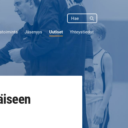
Haku
Hae
atoiminta
Jäsenyys
Uutiset
Yhteystiedot
äiseen