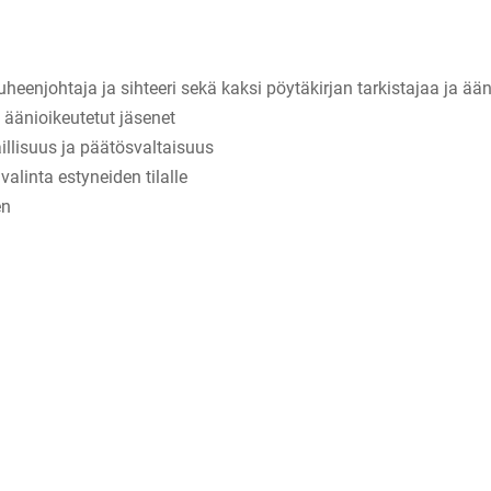
heenjohtaja ja sihteeri sekä kaksi pöytäkirjan tarkistajaa ja ään
 äänioikeutetut jäsenet
llisuus ja päätösvaltaisuus
alinta estyneiden tilalle
en