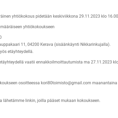
räinen yhtiökokous pidetään keskiviikkona 29.11.2023 klo 16.00 
ylimääräiseen yhtiökokoukseen
00
Kauppakaari 11, 04200 Kerava (sisäänkäynti Nikkarinkujalla).
yös etäyhteydellä.
etäyhteydellä vaatii ennakkoilmoittautumista ma 27.11.2023 k
okoukseen osoitteessa kori80toimisto@gmail.com maanantaina 
ja lähetämme linkin, joilla pääset mukaan kokoukseen.