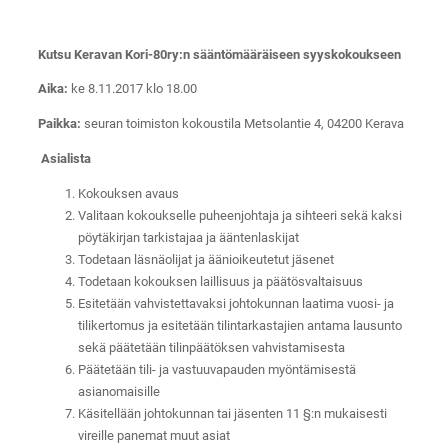
Kutsu Keravan Kori-80ry:n sääntömääräiseen syyskokoukseen
Aika:
ke 8.11.2017 klo 18.00
Paikka:
seuran toimiston kokoustila Metsolantie 4, 04200 Kerava
Asialista
Kokouksen avaus
Valitaan kokoukselle puheenjohtaja ja sihteeri sekä kaksi
pöytäkirjan tarkistajaa ja ääntenlaskijat
Todetaan läsnäolijat ja äänioikeutetut jäsenet
Todetaan kokouksen laillisuus ja päätösvaltaisuus
Esitetään vahvistettavaksi johtokunnan laatima vuosi- ja
tilikertomus ja esitetään tilintarkastajien antama lausunto
sekä päätetään tilinpäätöksen vahvistamisesta
Päätetään tili- ja vastuuvapauden myöntämisestä
asianomaisille
Käsitellään johtokunnan tai jäsenten 11 §:n mukaisesti
vireille panemat muut asiat