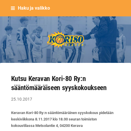
Siirry
Haku ja valikko
sivun
sisältöön
Keravan Kori-80 ry
Kutsu Keravan Kori-80 Ry:n
sääntömääräiseen syyskokoukseen
25.10.2017
Keravan Kori-80 Ry:n sääntömääräinen syyskokous pidetään
keskiviikkona 8.11.2017 klo 18.00 seuran toimiston
kokoustilassa Metsolantie 4, 04200 Kerava