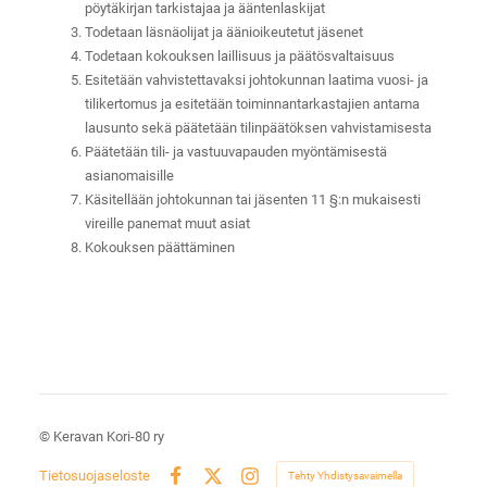
pöytäkirjan tarkistajaa ja ääntenlaskijat
Todetaan läsnäolijat ja äänioikeutetut jäsenet
Todetaan kokouksen laillisuus ja päätösvaltaisuus
Esitetään vahvistettavaksi johtokunnan laatima vuosi- ja
tilikertomus ja esitetään toiminnantarkastajien antama
lausunto sekä päätetään tilinpäätöksen vahvistamisesta
Päätetään tili- ja vastuuvapauden myöntämisestä
asianomaisille
Käsitellään johtokunnan tai jäsenten 11 §:n mukaisesti
vireille panemat muut asiat
Kokouksen päättäminen
©
Keravan Kori-80 ry
Tietosuojaseloste
Tehty Yhdistysavaimella