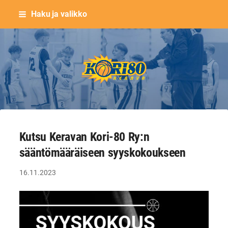
Siirry
Haku ja valikko
sivun
sisältöön
Keravan Kori-80 ry
Kutsu Keravan Kori-80 Ry:n
sääntömääräiseen syyskokoukseen
16.11.2023