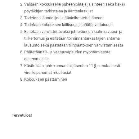
Valitaan kokoukselle puheenjohtaja ja sihteeri sekä kaksi
pöytäkirjan tarkistajaa ja ääntenlaskijat
Todetaan läsnäolijat ja äänioikeutetut jäsenet
Todetaan kokouksen laillisuus ja päätösvaltaisuus
Esitetään vahvistettavaksi johtokunnan laatima vuosi- ja
tilikertomus ja esitetään toiminnantarkastajien antama
lausunto sekä päätetään tilinpäätöksen vahvistamisesta
Päätetään tili- ja vastuuvapauden myöntämisestä
asianomaisille
Käsitellään johtokunnan tai jäsenten 11 §:n mukaisesti
vireille panemat muut asiat
Kokouksen päättäminen
Tervetuloa!