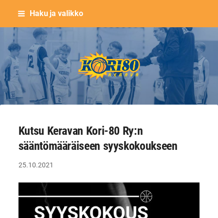
Siirry
Haku ja valikko
sivun
sisältöön
Keravan Kori-80 ry
Kutsu Keravan Kori-80 Ry:n
sääntömääräiseen syyskokoukseen
25.10.2021