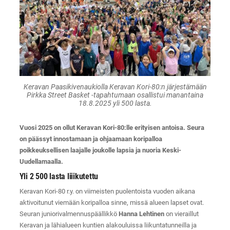
Keravan Paasikivenaukiolla Keravan Kori-80:n järjestämään
Pirkka Street Basket -tapahtumaan osallistui manantaina
18.8.2025 yli 500 lasta.
Vuosi 2025 on ollut Keravan Kori-80:lle erityisen antoisa. Seura
on päässyt innostamaan ja ohjaamaan koripalloa
poikkeuksellisen laajalle joukolle lapsia ja nuoria Keski-
Uudellamaalla.
Yli 2 500 lasta liiikutettu
Keravan Kori-80 r.y. on viimeisten puolentoista vuoden aikana
aktivoitunut viemään koripalloa sinne, missä alueen lapset ovat.
Seuran juniorivalmennuspäällikkö
Hanna Lehtinen
on vieraillut
Keravan ja lähialueen kuntien alakouluissa liikuntatunneilla ja