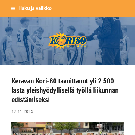
Siirry
Haku ja valikko
sivun
sisältöön
Keravan Kori-80 ry
Keravan Kori-80 tavoittanut yli 2 500
lasta yleishyödyllisellä työllä liikunnan
edistämiseksi
17.11.2025