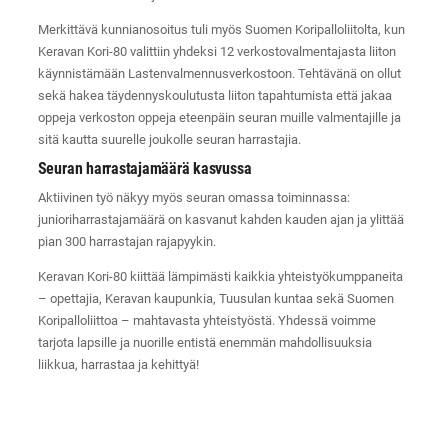
Merkittävä kunnianosoitus tuli myös Suomen Koripalloliitolta, kun
Keravan Kori-80 valittiin yhdeksi 12 verkostovalmentajasta liiton
käynnistämään Lastenvalmennusverkostoon. Tehtävänä on ollut
sekä hakea täydennyskoulutusta liiton tapahtumista että jakaa
oppeja verkoston oppeja eteenpäin seuran muille valmentajille ja
sitä kautta suurelle joukolle seuran harrastajia.
Seuran harrastajamäärä kasvussa
Aktiivinen työ näkyy myös seuran omassa toiminnassa:
junioriharrastajamäärä on kasvanut kahden kauden ajan ja ylittää
pian 300 harrastajan rajapyykin.
Keravan Kori-80 kiittää lämpimästi kaikkia yhteistyökumppaneita
– opettajia, Keravan kaupunkia, Tuusulan kuntaa sekä Suomen
Koripalloliittoa – mahtavasta yhteistyöstä. Yhdessä voimme
tarjota lapsille ja nuorille entistä enemmän mahdollisuuksia
liikkua, harrastaa ja kehittyä!