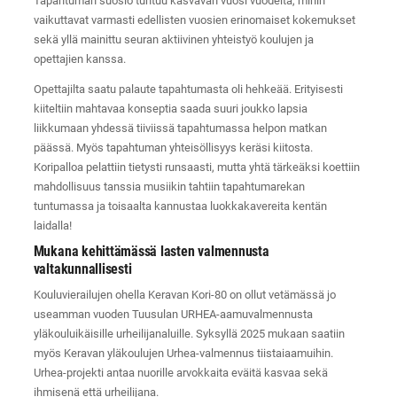
Tapahtuman suosio tuntuu kasvavan vuosi vuodelta, mihin
vaikuttavat varmasti edellisten vuosien erinomaiset kokemukset
sekä yllä mainittu seuran aktiivinen yhteistyö koulujen ja
opettajien kanssa.
Opettajilta saatu palaute tapahtumasta oli hehkeää. Erityisesti
kiiteltiin mahtavaa konseptia saada suuri joukko lapsia
liikkumaan yhdessä tiiviissä tapahtumassa helpon matkan
päässä. Myös tapahtuman yhteisöllisyys keräsi kiitosta.
Koripalloa pelattiin tietysti runsaasti, mutta yhtä tärkeäksi koettiin
mahdollisuus tanssia musiikin tahtiin tapahtumarekan
tuntumassa ja toisaalta kannustaa luokkakavereita kentän
laidalla!
Mukana kehittämässä lasten valmennusta
valtakunnallisesti
Kouluvierailujen ohella Keravan Kori-80 on ollut vetämässä jo
useamman vuoden Tuusulan URHEA-aamuvalmennusta
yläkouluikäisille urheilijanaluille. Syksyllä 2025 mukaan saatiin
myös Keravan yläkoulujen Urhea-valmennus tiistaiaamuihin.
Urhea-projekti antaa nuorille arvokkaita eväitä kasvaa sekä
ihmisenä että urheilijana.