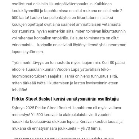
osallistunut erilaisiin liikuntapäivätempauksiin. Kaikkiaan
koulukäynneillä ja tapahtumissa on ollut mukana on ollut noin 2
500 lasta! Lasten koripallontäyteisen liikuntatunnin lisäksi
koulujen opettajat ovat aina saaneet ammattilaisen vetämästä
koristunnista hyvän esimerkin siitä, miten toimivan liikuntatunnin
voi rakentaa koripallon ympärille. Palaute toiminnasta on ollut
erinomaista – koripallo on selvästi löytänyt tiensä yhä useamman
lapsen sydämeen.
Työn merkittävyys on tunnustettu myös laajemmin: Kori-80 pääsi
ehdolle Tuusulan kunnan Vuoden Lapsiystävällisin teko -
huomionosoituksen saajaksi. Tämä on hieno tunnustus siitä,
miten tärkeää työtä liikuttamisen ja lasten hyvinvoinnin eteen
tehdään!
Pirkka Street Basket keräsi ennätysmäärän osallistujia
Syksyn 2025 Pirkka Street Basket -tapahtuma oli myös valtava
menestys! Yli 500 keravaista alakoululaista vietti vuoden
hauskinta koulupäivää elokuun lopulla Keravan keskustassa, ja
mukana oli ennätysmäärä joukkueita – yli 70 tiimiä.