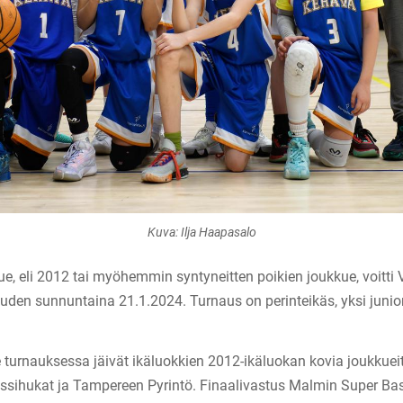
Kuva: Ilja Haapasalo
e, eli 2012 tai myöhemmin syntyneitten poikien joukkue, voitti
en sunnuntaina 21.1.2024. Turnaus on perinteikäs, yksi juniori
turnauksessa jäivät ikäluokkien 2012-ikäluokan kovia joukkuei
ssihukat ja Tampereen Pyrintö. Finaalivastus Malmin Super Ba