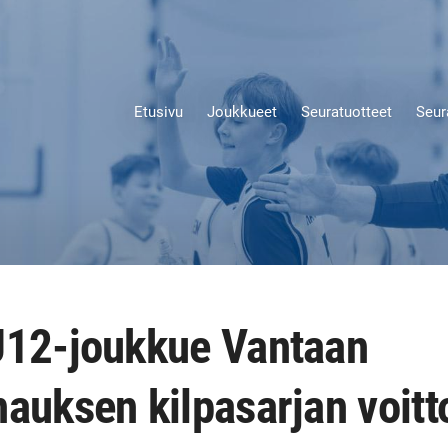
Etusivu
Joukkueet
Seuratuotteet
Seur
U12-joukkue Vantaan
nauksen kilpasarjan voit