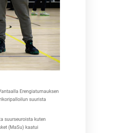
 Vantaalla Erengiaturnauksen
koripalloilun suurista
ta suurseuroista kuten
sket (MaSu) kaatui