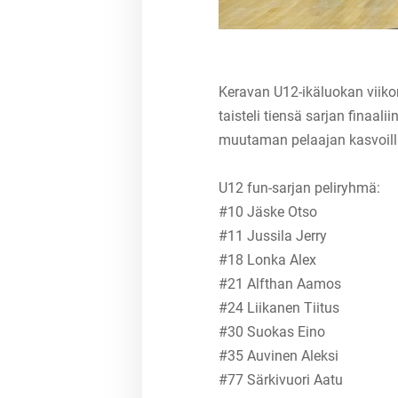
Keravan U12-ikäluokan viik
taisteli tiensä sarjan finaal
muutaman pelaajan kasvoilla
U12 fun-sarjan peliryhmä:
#10 Jäske Otso
#11 Jussila Jerry
#18 Lonka Alex
#21 Alfthan Aamos
#24 Liikanen Tiitus
#30 Suokas Eino
#35 Auvinen Aleksi
#77 Särkivuori Aatu