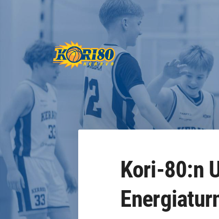
Siirry
sivun
sisältöön
Keravan Kori-80 ry
Kori-80:n 
Energiatur