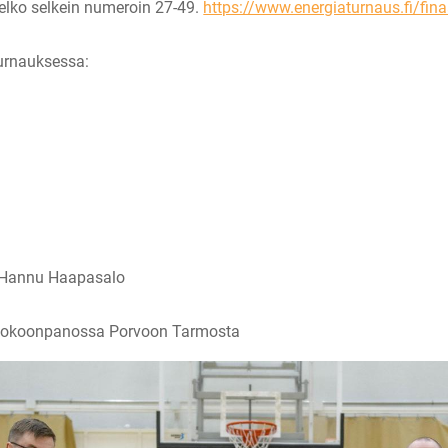
melko selkein numeroin 27-49.
https://www.energiaturnaus.fi/fina
turnauksessa:
a Hannu Haapasalo
uskokoonpanossa Porvoon Tarmosta