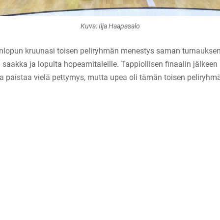
Kuva: Ilja Haapasalo
onlopun kruunasi toisen peliryhmän menestys saman turnauksen
iin saakka ja lopulta hopeamitaleille. Tappiollisen finaalin jälk
 paistaa vielä pettymys, mutta upea oli tämän toisen peliryhm