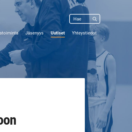
Haku
Hae
atoiminta
Jäsenyys
Uutiset
Yhteystiedot
toon