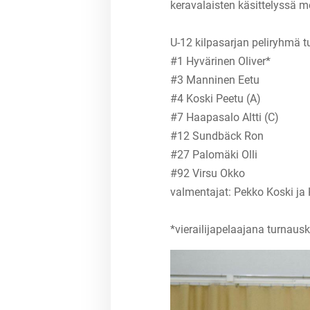
keravalaisten käsittelyssä 
U-12 kilpasarjan peliryhmä 
#1 Hyvärinen Oliver*
#3 Manninen Eetu
#4 Koski Peetu (A)
#7 Haapasalo Altti (C)
#12 Sundbäck Ron
#27 Palomäki Olli
#92 Virsu Okko
valmentajat: Pekko Koski j
*vierailijapelaajana turna