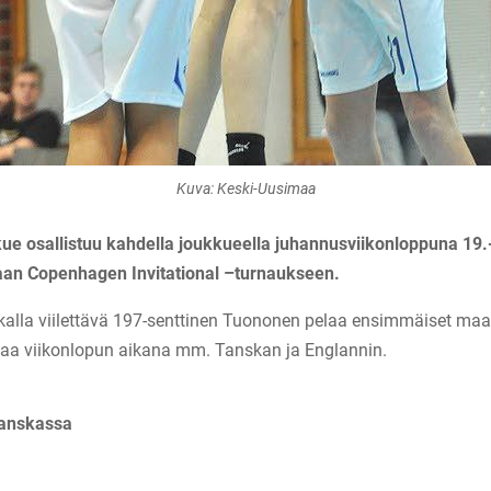
Kuva: Keski-Uusimaa
ue osallistuu kahdella joukkueella juhannusviikonloppuna 19
an Copenhagen Invitational –turnaukseen.
kalla viilettävä 197-senttinen Tuononen pelaa ensimmäiset maao
htaa viikonlopun aikana mm. Tanskan ja Englannin.
Tanskassa