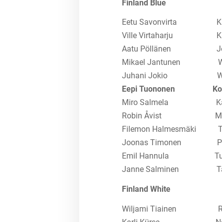
Finland Blue
Eetu Savonvirta Kaa
Ville Virtaharju Kuop
Aatu Pöllänen Joen
Mikael Jantunen Wart
Juhani Jokio Wartt
Eepi Tuononen
Ko
Miro Salmela K
Robin Åvist Mu
Filemon Halmesmäki Ta
Joonas Timonen PuHu
Emil Hannula Tu
Janne Salminen Tamp
Finland White
Wiljami Tiainen Raho