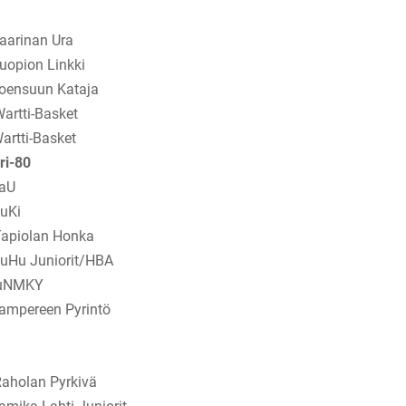
rinan Ura
ion Linkki
suun Kataja
ti-Basket
i-Basket
ri-80
aU
Ki
piolan Honka
 Juniorit/HBA
NMKY
ereen Pyrintö
lan Pyrkivä