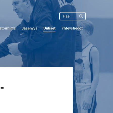
Haku
Hae
atoiminta
Jäsenyys
Uutiset
Yhteystiedot
-