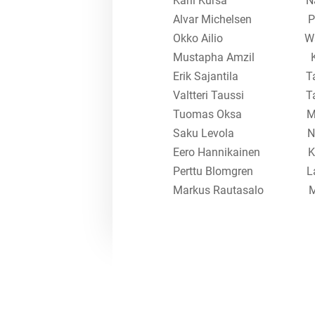
Karli Kürsa Namika 
Alvar Michelsen PuHu
Okko Ailio Wartti
Mustapha Amzil K
Erik Sajantila Tapi
Valtteri Taussi Tamp
Tuomas Oksa Mu
Saku Levola Namika 
Eero Hannikainen K
Perttu Blomgren Lapu
Markus Rautasalo M