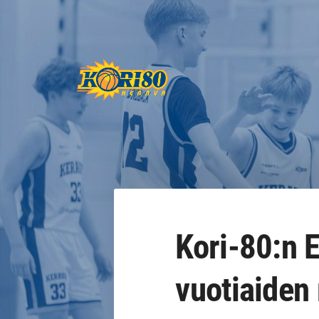
Siirry
sivun
sisältöön
Keravan Kori-80 ry
Kori-80:n E
vuotiaiden