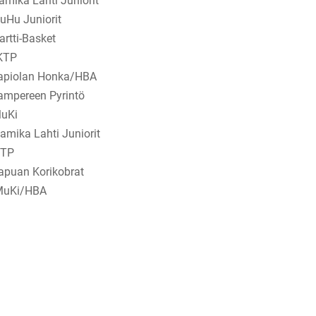
Lahti Juniorit
 Juniorit
-Basket
TP
olan Honka/HBA
ereen Pyrintö
Ki
Lahti Juniorit
TP
an Korikobrat
uKi/HBA