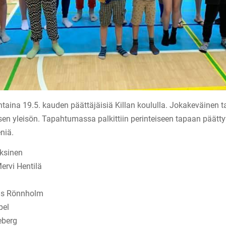
ntaina 19.5. kauden päättäjäisiä Killan koululla. Jokakeväinen 
sen yleisön. Tapahtumassa palkittiin perinteiseen tapaan päätt
niä.
raksinen
Mervi Hentilä
as Rönnholm
pel
eberg