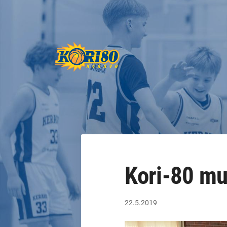
Siirry
sivun
sisältöön
Keravan Kori-80 ry
Kori-80 mui
22.5.2019