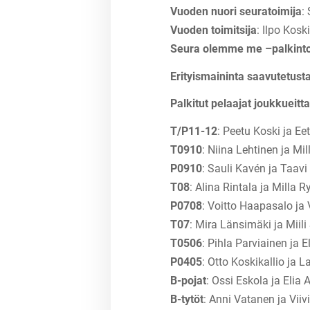
Vuoden nuori seuratoimija
:
Vuoden toimitsija
: Ilpo Kosk
Seura olemme me –palkint
Erityismaininta saavutetus
Palkitut pelaajat joukkueitt
T/P11-12
: Peetu Koski ja E
T0910
: Niina Lehtinen ja Mil
P0910
: Sauli Kavén ja Taav
T08
: Alina Rintala ja Milla Ry
P0708
: Voitto Haapasalo ja 
T07
: Mira Länsimäki ja Miili
T0506
: Pihla Parviainen ja E
P0405
: Otto Koskikallio ja L
B-pojat
: Ossi Eskola ja Elia
B-tytöt
: Anni Vatanen ja Viiv