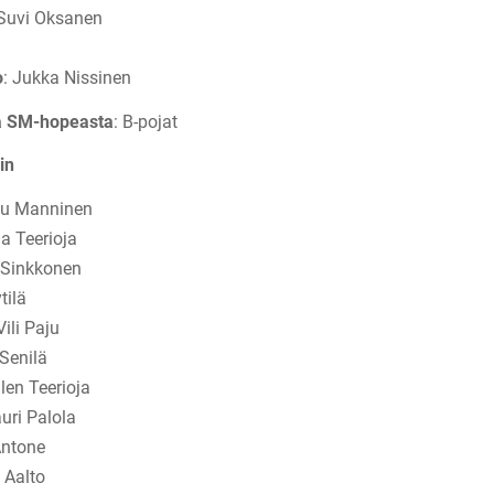
 Suvi Oksanen
i
o
: Jukka Nissinen
ta SM-hopeasta
: B-pojat
ain
etu Manninen
la Teerioja
i Sinkkonen
tilä
Vili Paju
 Senilä
llen Teerioja
auri Palola
 Antone
i Aalto