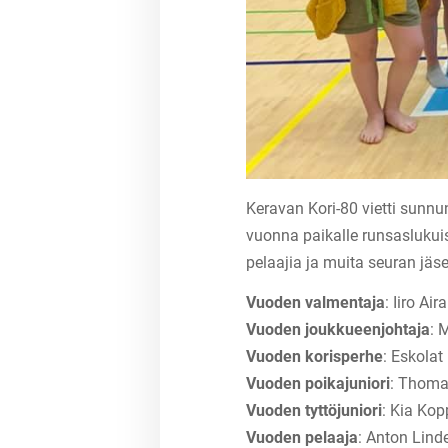
Keravan Kori-80 vietti sunnu
vuonna paikalle runsaslukui
pelaajia ja muita seuran jäse
Vuoden valmentaja
: Iiro Ai
Vuoden joukkueenjohtaja
: 
Vuoden korisperhe
: Eskolat
Vuoden poikajuniori
: Thom
Vuoden tyttöjuniori
: Kia Kop
Vuoden pelaaja
: Anton Lind