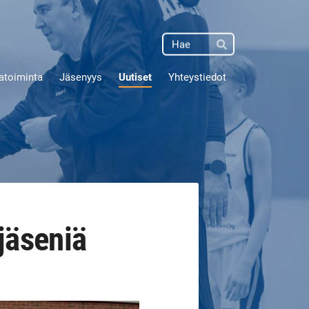
Haku
Hae
atoiminta
Jäsenyys
Uutiset
Yhteystiedot
jäseniä