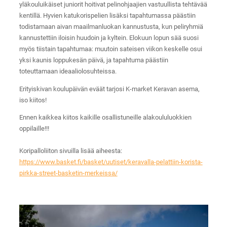
yläkouluikäiset juniorit hoitivat pelinohjaajien vastuullista tehtävää
kentillä. Hyvien katukorispelien lisäksi tapahtumassa päästiin
todistamaan aivan maailmanluokan kannustusta, kun peliryhmiä
kannustettiin iloisin huudoin ja kyltein. Elokuun lopun sää suosi
myös tiistain tapahtumaa: muutoin sateisen viikon keskelle osui
yksi kaunis loppukesän päivä, ja tapahtuma päästiin
toteuttamaan ideaaliolosuhteissa.
Erityiskivan koulupäivän eväät tarjosi K-market Keravan asema,
iso kiitos!
Ennen kaikkea kiitos kaikille osallistuneille alakoululuokkien
oppilaille!!!
Koripalloliiton sivuilla lisää aiheesta:
https://www.basket.fi/basket/uutiset/keravalla-pelattiin-korista-
pirkka-street-basketin-merkeissa/