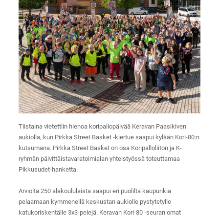
Tiistaina vietettiin hienoa koripallopäivää Keravan Paasikiven
aukiolla, kun Pirkka Street Basket -kiertue saapui kylään Kori-80:n
kutsumana. Pirkka Street Basket on osa Koripalloliiton ja K-
ryhmän päivittäistavaratoimialan yhteistyössä toteuttamaa
Pikkusudet-hanketta.
Arviolta 250 alakoululaista saapui eri puolilta kaupunkia
pelaamaan kymmenellä keskustan aukiolle pystytetylle
katukoriskentälle 3x3-pelejä. Keravan Kori-80 -seuran omat