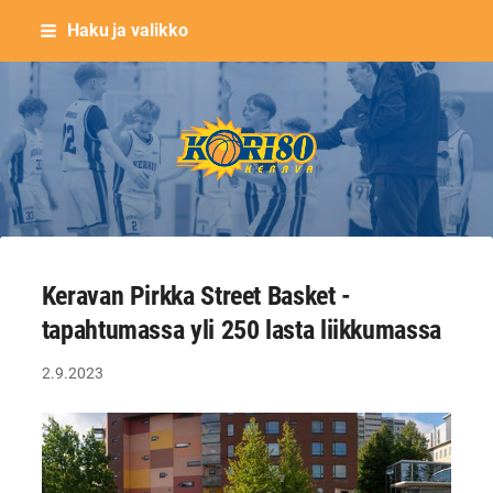
Siirry
Haku ja valikko
sivun
sisältöön
Keravan Kori-80 ry
Keravan Pirkka Street Basket -
tapahtumassa yli 250 lasta liikkumassa
2.9.2023