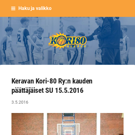
Siirry
Haku ja valikko
sivun
sisältöön
Keravan Kori-80 ry
Keravan Kori-80 Ry:n kauden
päättäjäiset SU 15.5.2016
3.5.2016