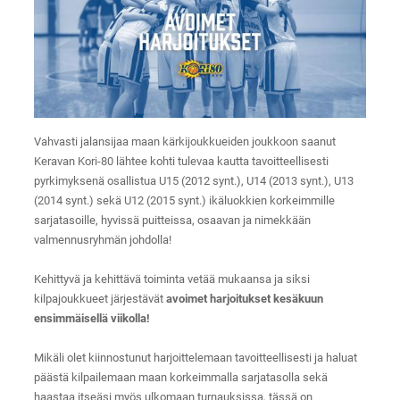
Vahvasti jalansijaa maan kärkijoukkueiden joukkoon saanut
Keravan Kori-80 lähtee kohti tulevaa kautta tavoitteellisesti
pyrkimyksenä osallistua U15 (2012 synt.), U14 (2013 synt.), U13
(2014 synt.) sekä U12 (2015 synt.) ikäluokkien korkeimmille
sarjatasoille, hyvissä puitteissa, osaavan ja nimekkään
valmennusryhmän johdolla!
Kehittyvä ja kehittävä toiminta vetää mukaansa ja siksi
kilpajoukkueet järjestävät
avoimet harjoitukset kesäkuun
ensimmäisellä viikolla!
Mikäli olet kiinnostunut harjoittelemaan tavoitteellisesti ja haluat
päästä kilpailemaan maan korkeimmalla sarjatasolla sekä
haastaa itseäsi myös ulkomaan turnauksissa, tässä on