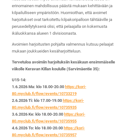
erinomainen mahdollisuus päästä mukaan kehittävään ja
kilpailulliseen ympäristöön. Huomioithan, että avoimet
harjoitukset ovat tarkoitettu kilpakoripalloon tähtääville ja
perusedellytyksenä olisi, että pelaajalla on kokemusta
ikäluokkansa alueen 1 divisioonasta.
Avoimien harjoitusten pohjalta valmennus kutsuu pelaajat
mukaan joukkueiden kesäharjoitteluun.
Tervetuloa avoimiin harjoituksiin kesäkuun ensimmäiselle
viikolle Keravan Killan koululle (Sarvimäentie 35):
U15-14:
1.6.2026 Ma: klo 18.00-20.00
https://kori-
80.myclub.fi/flow/events/10733219
2.6.2026 Ti: klo 17.00-19.00
https://kori-
80.myclub.fi/flow/events/10735935
3.6.2026 Ke: klo 18.00-20.00
https://kori-
80.myclub.fi/flow/events/10735955
4.6.2026 To: klo 18.00-20.00
https://kori-
80.myclub.fi/flow/events/10735957