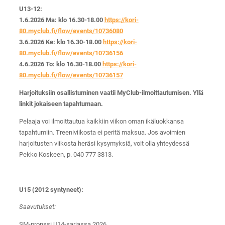
U13-12:
1.6.2026 Ma: klo 16.30-18.00
https://kori-
80.myclub.fi/flow/events/10736080
3.6.2026 Ke: klo 16.30-18.00
https://kori-
80.myclub.fi/flow/events/10736156
4.6.2026 To: klo 16.30-18.00
https://kori-
80.myclub.fi/flow/events/10736157
Harjoituksiin osallistuminen vaatii MyClub-ilmoittautumisen. Yllä
linkit jokaiseen tapahtumaan.
Pelaaja voi ilmoittautua kaikkiin viikon oman ikäluokkansa
tapahtumiin. Treeniviikosta ei peritä maksua. Jos avoimien
harjoitusten viikosta heräsi kysymyksiä, voit olla yhteydessä
Pekko Koskeen, p. 040 777 3813.
U15 (2012 syntyneet):
Saavutukset:
SM-pronssi U14-sarjassa 2026