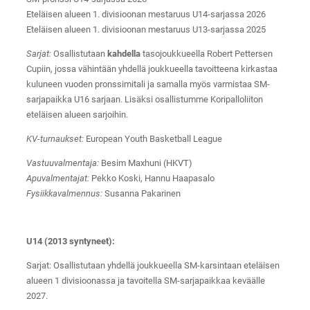
Eteläisen alueen 1. divisioonan mestaruus U14-sarjassa 2026
Eteläisen alueen 1. divisioonan mestaruus U13-sarjassa 2025
Sarjat:
Osallistutaan
kahdella
tasojoukkueella Robert Pettersen
Cupiin, jossa vähintään yhdellä joukkueella tavoitteena kirkastaa
kuluneen vuoden pronssimitali ja samalla myös varmistaa SM-
sarjapaikka U16 sarjaan. Lisäksi osallistumme Koripalloliiton
eteläisen alueen sarjoihin.
KV-turnaukset:
European Youth Basketball League
Vastuuvalmentaja:
Besim Maxhuni (HKVT)
Apuvalmentajat:
Pekko Koski, Hannu Haapasalo
Fysiikkavalmennus:
Susanna Pakarinen
U14 (2013 syntyneet):
Sarjat: Osallistutaan yhdellä joukkueella SM-karsintaan eteläisen
alueen 1 divisioonassa ja tavoitella SM-sarjapaikkaa keväälle
2027.