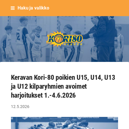
Siirry
Haku ja valikko
sivun
sisältöön
Keravan Kori-80 ry
Keravan Kori-80 poikien U15, U14, U13
ja U12 kilparyhmien avoimet
harjoitukset 1.-4.6.2026
12.5.2026