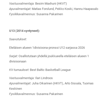
Vastuuvalmentaja:
Besim Maxhuni (HKVT)
Apuvalmentajat:
Matias Forslund, Pekko Koski, Hannu Haapasalo
Fysiikkavalmennus:
Susanna Pakarinen
U13 (2014 syntyneet):
Saavutukset:
Eteläisen alueen 1divisioona-pronssi U12 sarjassa 2026
Sarjat:
Osallistutaan yhdellä joukkueella eteläisen alueen 1
divisioonaan
KV-turnaukset:
Best Baltic Basketball League
Vastuuvalmentaja:
Ilari Lindroos
Apuvalmentajat:
Juha Oikarinen (HKVT), Arto Sissala, Tuomas
Keskinen
Fysiikkavalmennus:
Susanna Pakarinen