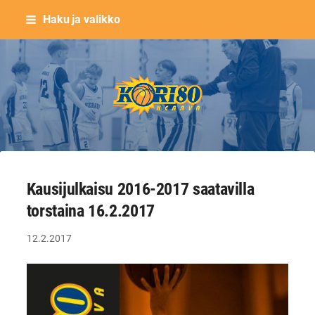
Siirry
Haku ja valikko
sivun
sisältöön
Keravan Kori-80 ry
Kausijulkaisu 2016-2017 saatavilla
torstaina 16.2.2017
12.2.2017