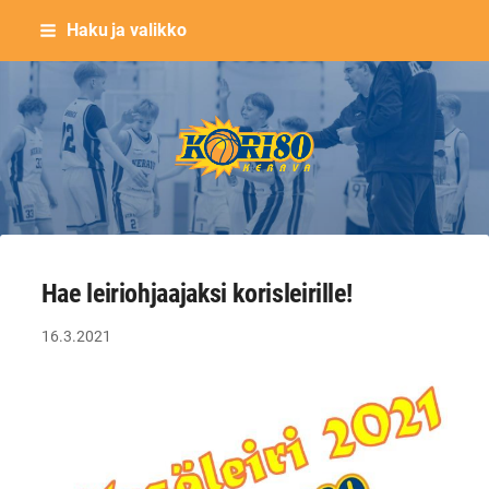
Siirry
Haku ja valikko
sivun
sisältöön
Keravan Kori-80 ry
Hae leiriohjaajaksi korisleirille!
16.3.2021