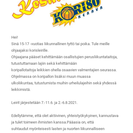
Hei!
Sinä 15-17 -vuotias liikunnallinen tyttö tai poika. Tule meille
ohjaajaksi korisleirille.
Ohjaajana pääset kehittämään osallistujien perusliikuntataitoja,
tutustuttamaan lajiin sekä kehittämään
koripallotaitoja leikkien ohella osaavien valmentajien seurassa.
Ohjelmassa on koripallon lisäksi muun muassa
ulkoliikuntaa, tutustumista muihin urheilulajeihin sekä yhdessä
leikkimistä.
Leirit järjestetään 7.-11.6. ja 2.-6.8.2021.
Edellytämme, että olet aktiivinen, yhteistyökykyinen, kannustava
ja tulet toimeen ihmisten kanssa.Pääasia on, että
suhtaudut myönteisesti lasten ja nuorten liikunnalliseen