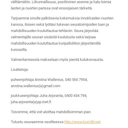
välttämätön. Liikunnallisuus, positiivinen asenne ja halu toimia
lasten ja nuorten parissa ovat ensisijaisen tärkeitä.
Tarjoamme sinulle palkitsevia kokemuksia innokkaiden nuorten
kanssa, iloisen sekä työtäsi tukevan seuratoimijoiden tuen ja
mahdollisuuden kouluttautua tehtäviin. Seura järjestää
valmentajille seuran sisäistä koulutusta sekä tarjoaa
mahdollisuuden kouluttautua koripalloliiton järjestämillä
kursseilla.
Valmentamisesta maksetaan myös pientä kulukorvausta.
Lisätietoja:
puheenjohtaja Anniina Wallenius, 040 560 7954,
anniina.wallenius(a)gmail.com
joukkueenjohtaja Juha Arjoranta, 0400 434 794,
juha.arjoranta(a)pp.inet.fi
Toivomme, että voit aloittaa mahdollisimman pian.
Tutustu seuraamme osoitteessa
http://www.kori-80.net
.