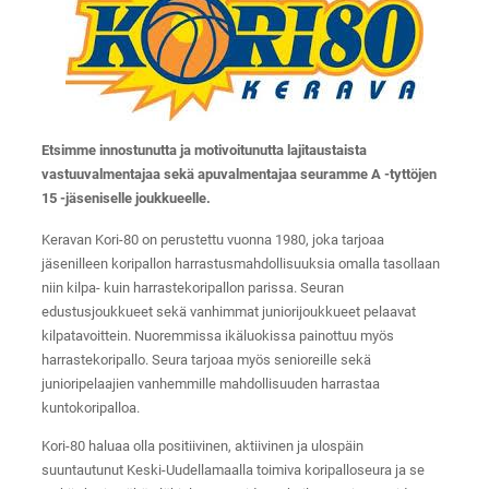
Etsimme innostunutta ja motivoitunutta lajitaustaista
vastuuvalmentajaa sekä apuvalmentajaa seuramme A -tyttöjen
15 -jäseniselle joukkueelle.
Keravan Kori-80 on perustettu vuonna 1980, joka tarjoaa
jäsenilleen koripallon harrastusmahdollisuuksia omalla tasollaan
niin kilpa- kuin harrastekoripallon parissa. Seuran
edustusjoukkueet sekä vanhimmat juniorijoukkueet pelaavat
kilpatavoittein. Nuoremmissa ikäluokissa painottuu myös
harrastekoripallo. Seura tarjoaa myös senioreille sekä
junioripelaajien vanhemmille mahdollisuuden harrastaa
kuntokoripalloa.
Kori-80 haluaa olla positiivinen, aktiivinen ja ulospäin
suuntautunut Keski-Uudellamaalla toimiva koripalloseura ja se