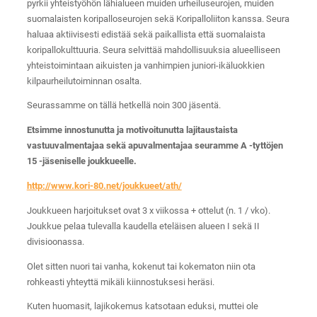
pyrkii yhteistyöhön lähialueen muiden urheiluseurojen, muiden
suomalaisten koripalloseurojen sekä Koripalloliiton kanssa. Seura
haluaa aktiivisesti edistää sekä paikallista että suomalaista
koripallokulttuuria. Seura selvittää mahdollisuuksia alueelliseen
yhteistoimintaan aikuisten ja vanhimpien juniori-ikäluokkien
kilpaurheilutoiminnan osalta.
Seurassamme on tällä hetkellä noin 300 jäsentä.
Etsimme innostunutta ja motivoitunutta lajitaustaista
vastuuvalmentajaa sekä apuvalmentajaa seuramme A -tyttöjen
15 -jäseniselle joukkueelle.
http://www.kori-80.net/joukkueet/ath/
Joukkueen harjoitukset ovat 3 x viikossa + ottelut (n. 1 / vko).
Joukkue pelaa tulevalla kaudella eteläisen alueen I sekä II
divisioonassa.
Olet sitten nuori tai vanha, kokenut tai kokematon niin ota
rohkeasti yhteyttä mikäli kiinnostuksesi heräsi.
Kuten huomasit, lajikokemus katsotaan eduksi, muttei ole