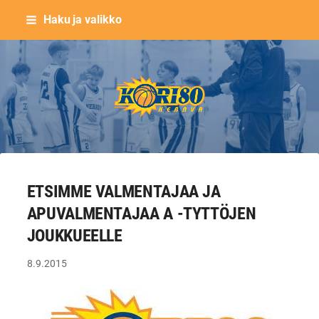
Siirry
Haku ja valikko
sivun
sisältöön
Keravan Kori-80 ry
ETSIMME VALMENTAJAA JA
APUVALMENTAJAA A -TYTTÖJEN
JOUKKUEELLE
8.9.2015