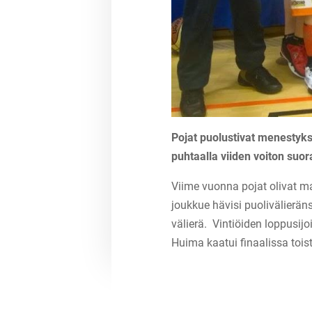
Pojat puolustivat menestyk
puhtaalla viiden voiton suor
Viime vuonna pojat olivat ma
joukkue hävisi puolivälieräns
välierä. Vintiöiden loppusijo
Huima kaatui finaalissa toi