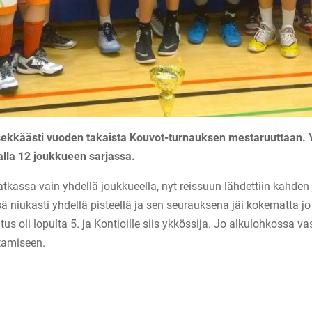
sekkäästi vuoden takaista Kouvot-turnauksen mestaruuttaan. Y
alla 12 joukkueen sarjassa.
tkassa vain yhdellä joukkueella, nyt reissuun lähdettiin kahden
ä niukasti yhdellä pisteellä ja sen seurauksena jäi kokematta jo 
itus oli lopulta 5. ja Kontioille siis ykkössija. Jo alkulohkossa 
stamiseen.