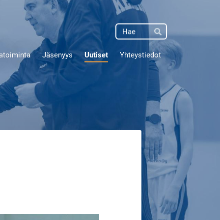
Haku
Hae
atoiminta
Jäsenyys
Uutiset
Yhteystiedot