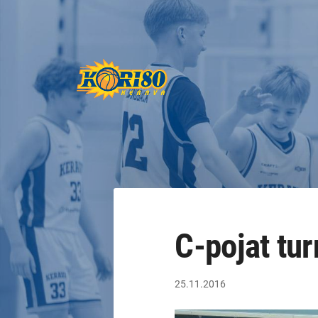
Siirry
sivun
sisältöön
Keravan Kori-80 ry
C-pojat tu
25.11.2016