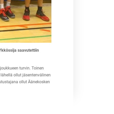
kkössija saavutettiin
 joukkueen turvin. Toinen
lähellä ollut jäsentenvälinen
vastustajana ollut Äänekosken