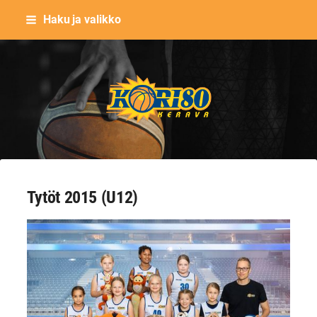
Siirry
Haku ja valikko
sivun
sisältöön
Keravan Kori-80 ry
Tytöt 2015 (U12)