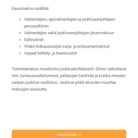
Kausimaksu sisältää:
Valmentajien, apuvalmentajien ja joukkueenjohtajien
peruspalkkion
Valmentajien sekä joukkueenjohtajan jäsenmaksun
Salivuokrat
Yhden ikäkausisarjan sarja- ja erotuomarimaksut
Vapaat heittely- ja treenivuorot
Toimintamaksu muodostuu joukkuekohtaisesti. Siihen vaikuttavat
mm. turnausosallistumiset, peliasujen hankinta ja kuinka moneen
sarjaan joukkue osallistuu. Joukkue pitää oikeuden muuttaa
maksujen suuruutta.
Harjoitukset -->