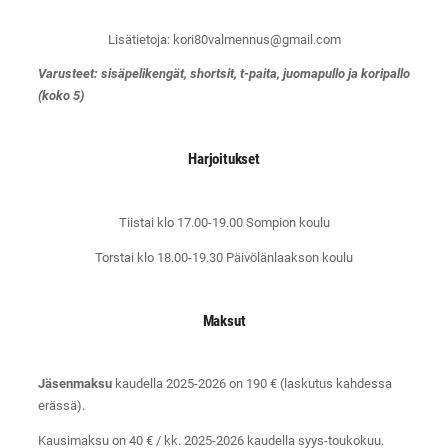
Lisätietoja: kori80valmennus@gmail.com
Varusteet: sisäpelikengät, shortsit, t-paita, juomapullo ja koripallo
(koko 5)
Harjoitukset
Tiistai klo 17.00-19.00 Sompion koulu
Torstai klo 18.00-19.30 Päivölänlaakson koulu
Maksut
Jäsenmaksu
kaudella 2025-2026 on 190 € (laskutus kahdessa
erässä).
Kausimaksu on 40 € / kk. 2025-2026 kaudella syys-toukokuu.