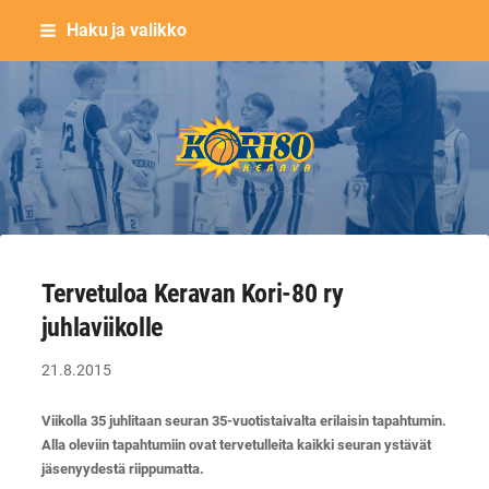
Siirry
Haku ja valikko
sivun
sisältöön
Keravan Kori-80 ry
Tervetuloa Keravan Kori-80 ry
juhlaviikolle
21.8.2015
Viikolla 35 juhlitaan seuran 35-vuotistaivalta erilaisin tapahtumin.
Alla oleviin tapahtumiin ovat tervetulleita kaikki seuran ystävät
jäsenyydestä riippumatta.