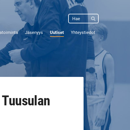
Haku
Hae
atoiminta
Jäsenyys
Uutiset
Yhteystiedot
6 Tuusulan