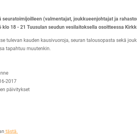
 seuratoimijoilleen (valmentajat, joukkueenjohtajat ja rahasto
 klo 18 - 21 Tuusulan seudun vesilaitoksella osoitteessa Kirkk
tse tulevan kauden kausivuoroja, seuran talousopasta sekä jouk
assa tapahtuu muutenkin.
anne
016-2017
en päivitykset
an
tästä.