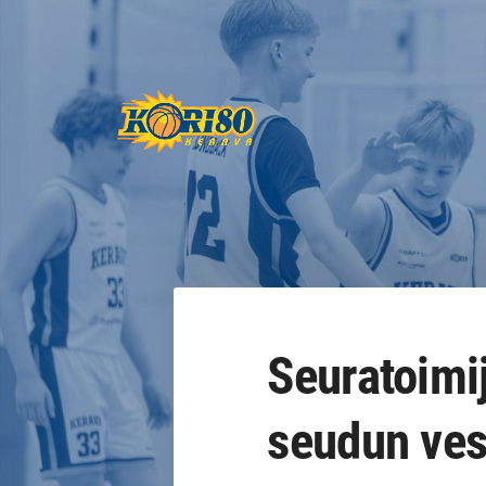
Siirry
sivun
sisältöön
Keravan Kori-80 ry
Seuratoimi
seudun vesi