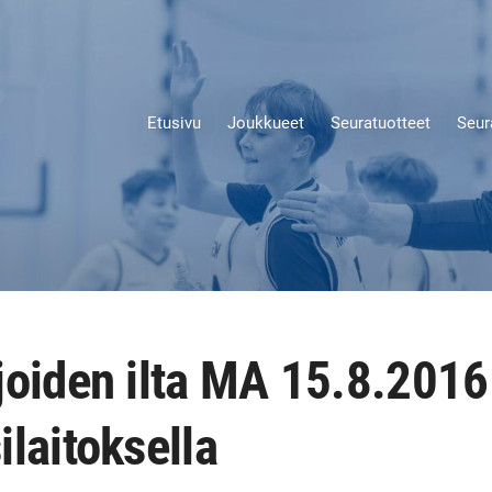
Etusivu
Joukkueet
Seuratuotteet
Seur
joiden ilta MA 15.8.201
laitoksella