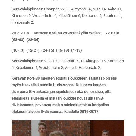
Keravalaispisteet:
Haanpää 27, H. Alatyppö 16, Viita 14, Aalto 11,
Kinnunen 9, Westerholm 6, Kilpeläinen 6, Korhonen 5, Saarinen 4,
Haapasalo 2.
20.3.2016 -- Keravan Kori-80 vs Jyväskylän Weikot 72-87 ja.
(68-68) (28-34)
(16-13) (12-21) (24-15) (16-19) (4-19)
Keravalaispisteet:
Viita 19, Haanpää 19, H. Alatyppö 16, Korhonen
6, Kilpeläinen 4, Westerholm 3, Aalto 3, Haapasalo 2.
Keravan Kori-80 miesten edustusjoukkueen sarjataso on siis
myös tulevalla kaudella II-divisoona. Kuluneen kauden I-
divisoona B -runkosarjan sijoitukset sekä se tosiasia, että
eteläiseltä alueelta ei mikään joukkue noussutkaan B-
divisioonaan, povaavat melko mielenkiintoista koripallon
eteläisen alueen II-divisoonaa kaudelle 2016-2017.