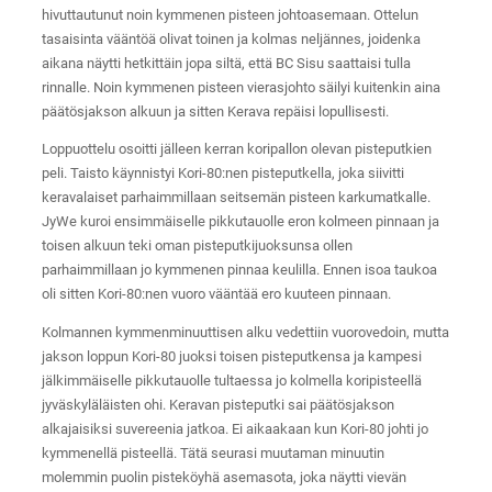
hivuttautunut noin kymmenen pisteen johtoasemaan. Ottelun
tasaisinta vääntöä olivat toinen ja kolmas neljännes, joidenka
aikana näytti hetkittäin jopa siltä, että BC Sisu saattaisi tulla
rinnalle. Noin kymmenen pisteen vierasjohto säilyi kuitenkin aina
päätösjakson alkuun ja sitten Kerava repäisi lopullisesti.
Loppuottelu osoitti jälleen kerran koripallon olevan pisteputkien
peli. Taisto käynnistyi Kori-80:nen pisteputkella, joka siivitti
keravalaiset parhaimmillaan seitsemän pisteen karkumatkalle.
JyWe kuroi ensimmäiselle pikkutauolle eron kolmeen pinnaan ja
toisen alkuun teki oman pisteputkijuoksunsa ollen
parhaimmillaan jo kymmenen pinnaa keulilla. Ennen isoa taukoa
oli sitten Kori-80:nen vuoro vääntää ero kuuteen pinnaan.
Kolmannen kymmenminuuttisen alku vedettiin vuorovedoin, mutta
jakson loppun Kori-80 juoksi toisen pisteputkensa ja kampesi
jälkimmäiselle pikkutauolle tultaessa jo kolmella koripisteellä
jyväskyläläisten ohi. Keravan pisteputki sai päätösjakson
alkajaisiksi suvereenia jatkoa. Ei aikaakaan kun Kori-80 johti jo
kymmenellä pisteellä. Tätä seurasi muutaman minuutin
molemmin puolin pisteköyhä asemasota, joka näytti vievän