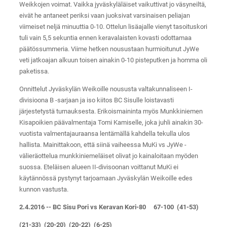
Weikkojen voimat. Vaikka jyväskyläläiset vaikuttivat jo väsyneiltä,
eivät he antaneet periksi vaan juoksivat varsinaisen peliajan
viimeiset neljä minuuttia 0-10. Ottelun lisäajalle vienyt tasoituskori
tuli vain 5,5 sekuntia ennen keravalaisten kovasti odottamaa
päätössummeria. Viime hetken nousustaan hurmioitunut JyWe
veti jatkoajan alkuun toisen ainakin 0-10 pisteputken ja homma oli
paketissa.
Onnittelut Jyväskylän Weikoille noususta valtakunnaliseen I-
divisioona B -sarjaan ja iso kiitos BC Sisulle loistavasti
järjestetystä turnauksesta. Erikoismaininta myös Munkkiniemen
Kisapoikien päävalmentaja Tomi Kamiselle, joka juhli ainakin 30-
vuotista valmentajauraansa lentämällä kahdella tekulla ulos
hallista. Mainittakoon, että siinä vaiheessa MuKi vs JyWe -
välieräottelua munkkiniemeläiset olivat jo kainaloitaan myöden
suossa. Eteläisen alueen II-divisoonan voittanut MuKi ei
käytännössä pystynyt tarjoamaan Jyväskylän Weikoille edes
kunnon vastusta.
2.4.2016 -- BC Sisu Pori vs Keravan Kori-80 67-100 (41-53)
(21-33) (20-20) (20-22) (6-25)