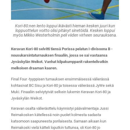
Kori-80:nen lento loppui ikävästi hieman kesken juuri kun
loppuottelun voitto olisi pitänyt sinetöidä. Kesken loppui
myös Mikko Westerholmin peli viiden virheen seurauksena.
Keravan Kori-80 selvitti tiensä Porissa pelatun I-divisoona B -
nousukarsintaturnauksen finaaliin, jossa se sai vastaansa
Jyväskylän Weikot. Vanhat kilpakumppanit rakentelivatkin
melkoisen draaman kaaren.
Final Four -tyyppisen turnauksen ensimmäisessä välierässä
kohtasivat BC Sisu ja Kori-80 ja toisessa välierässä JyWe sekä
Muki. Finaaliin selviytyivät selkein lukemin Keravan Kori-80 ja
Jyväskylän Weikot.
Keravan osalta välieräottelu käynnistyi päävalmentaja Jussi
Reimakosken kätellessä noin puolet kolmesta sadasta
katsomoon saapuneesta porilaisesta. Samaan aikaan kun
Reimakoski vielä kätteli loputkin tuttunsa, oli Kori-80 jo