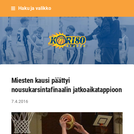
Siirry
Haku ja valikko
sivun
sisältöön
Keravan Kori-80 ry
Miesten kausi päättyi
nousukarsintafinaalin jatkoaikatappioon
7.4.2016