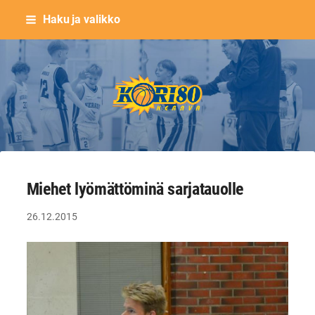
Siirry
Haku ja valikko
sivun
sisältöön
Keravan Kori-80 ry
Miehet lyömättöminä sarjatauolle
26.12.2015