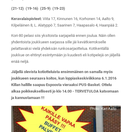
(21-12) (19-16) (25-9) (19-23)
Keravalaispisteet:
Viita 17, Kinnunen 16, Korhonen 14, Aalto 9,
Kilpeläinen 8, L. Alatyppö 7, Saarinen 7, Haapasalo 4, Haanpää 2.
Kori-80 pelasi siis yksitoista sarjapeliä ennen joulua. Näin ollen
yhdentoista joukkueen sarjassa sille jäi kevätkierrokselle
pelattavaksi vielä yhdeksän runkosarjaottelua. Kotikentällä
joukkue on ehtinyt esiintymään jo kuudesti eli kotipelejä on jäljellä
enää neljä.
Jäljellä olevista kotiotteluista ensimmäinen on samalla myös
joukkueen seuraava koitos, kun loppiaskeskiviikkona 6.1.2016
Killan hallille saapuu Espoosta vieraaksi PUS-Basket. Ottelu
alkaa poikkeuksellisesti jo klo 14.00 - TERVETULOA katsomaan
ja kannustamaan !!!