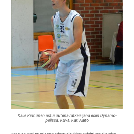
Kalle Kinnunen astui uutena ratkaisijana esiin Dynamo-
pelissä. Kuva: Kari Aalto