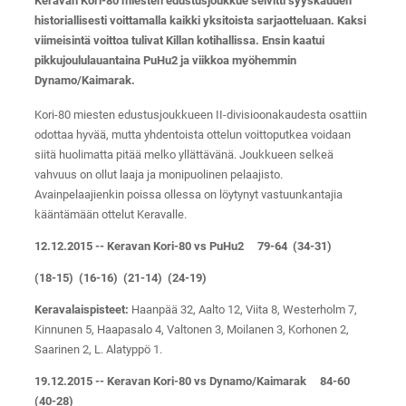
Keravan Kori-80 miesten edustusjoukkue selvitti syyskauden
historiallisesti voittamalla kaikki yksitoista sarjaotteluaan. Kaksi
viimeisintä voittoa tulivat Killan kotihallissa. Ensin kaatui
pikkujoululauantaina PuHu2 ja viikkoa myöhemmin
Dynamo/Kaimarak.
Kori-80 miesten edustusjoukkueen II-divisioonakaudesta osattiin
odottaa hyvää, mutta yhdentoista ottelun voittoputkea voidaan
siitä huolimatta pitää melko yllättävänä. Joukkueen selkeä
vahvuus on ollut laaja ja monipuolinen pelaajisto.
Avainpelaajienkin poissa ollessa on löytynyt vastuunkantajia
kääntämään ottelut Keravalle.
12.12.2015 -- Keravan Kori-80 vs PuHu2 79-64 (34-31)
(18-15) (16-16) (21-14) (24-19)
Keravalaispisteet:
Haanpää 32, Aalto 12, Viita 8, Westerholm 7,
Kinnunen 5, Haapasalo 4, Valtonen 3, Moilanen 3, Korhonen 2,
Saarinen 2, L. Alatyppö 1.
19.12.2015 -- Keravan Kori-80 vs Dynamo/Kaimarak 84-60
(40-28)