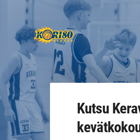
Siirry
sivun
sisältöön
Keravan Kori-80 ry
Kutsu Kera
kevätkoko