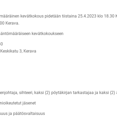
määräinen kevätkokous pidetään tiistaina 25.4.2023 klo 18.30
200 Kerava.
sääntömääräiseen kevätkokoukseen
30
 Keskikatu 3, Kerava
njohtaja, sihteeri, kaksi (2) pöytäkirjan tarkastajaa ja kaksi (2)
nioikeutetut jäsenet
suus ja päätösvaltaisuus