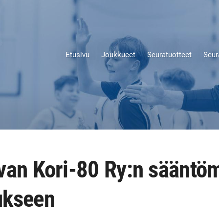
Etusivu
Joukkueet
Seuratuotteet
Seur
van Kori-80 Ry:n sääntö
ukseen