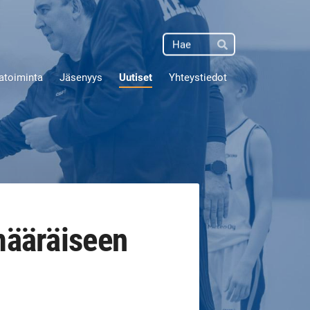
Haku
Hae
atoiminta
Jäsenyys
Uutiset
Yhteystiedot
määräiseen