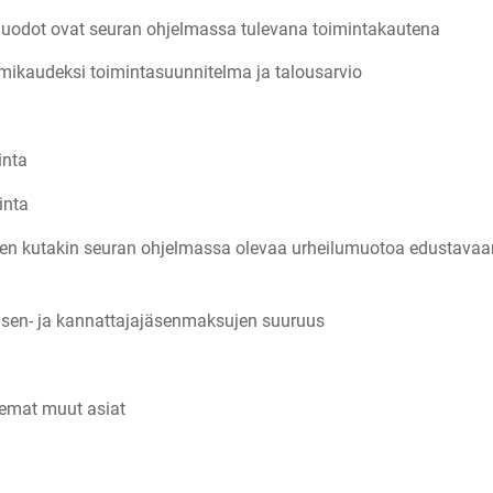
muodot ovat seuran ohjelmassa tulevana toimintakautena
imikaudeksi toimintasuunnitelma ja talousarvio
inta
inta
nten kutakin seuran ohjelmassa olevaa urheilumuotoa edustava
 jäsen- ja kannattajajäsenmaksujen suuruus
nemat muut asiat