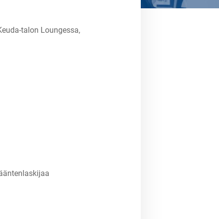
 Keuda-talon Loungessa,
 ääntenlaskijaa