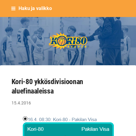
Siirry
Haku ja valikko
sivun
sisältöön
Keravan Kori-80 ry
Kori-80 ykkösdivisioonan
aluefinaaleissa
15.4.2016