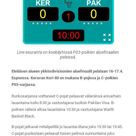
Live-seuranta on koekäytössä P03-poikien aluefinaalien
peleissä.
Eteläisen alueen ykkösdivisioonien aluefinaalit pelataan 16-17.4.
Espoossa. Keravan Kori-80 on mukana B-pojissa ja C-poikien
P03-sarjassa.
Runkosarjansa voittaneet C-pojat pelaavat välieränsä anivarhain
lauantaina kello 8:30 ja vastustajana tuolloin Pakilan Visa. B-
poikien välierä alkaa lauantaina 10:30 ja vastustajana Wartti
Basket Black.
B-pojat jatkavat mitalipelillä jo lauantai-iltana joko 19:30 tai 19:45.
C-pojat puolestaan pelaavat toisen pelinsä sunnuntaina joko